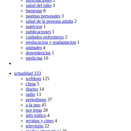
informaciones
2
salud del niño
3
bienestar
8
paginas personales
3
salud de la persona adulta
2
nutricion
1
publicaciones
1
cuidados enfermeros
2
reeducacion y readaptacion
1
animales
4
dependencias
1
medicina
10
actualidad
333
weblogs
125
clima
5
diarios
14
radio
13
periodismo
37
a la uno
45
por tema
28
info tráfico
4
revistas y cines
4
televisión
22