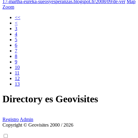
17-martha-eureka-sueosyesperanzas.blogspot.fr/2008/09/de-ver
Map
Zoom
<<
<
3
4
5
6
7
8
9
10
11
12
13
Directory
es
Geovisites
Registro
Admin
Copyright © Geovisites 2000 / 2026