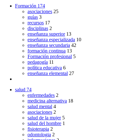
Formación
174
asociaciones
25
guías
3
recursos
17
disciplinas
2
enseñanza superior
13
enseñanza especializada
10
enseñanza secundaria
42
formación continua
13
Formación profesional
5
pedagogía
11
política educativa
6
enseñanza elemental
27
salud
74
enfermedades
2
medicina alternativa
18
salud mental
4
asociaciones
2
salud de la mujer
5
salud del hombre
1
fisioterapia
2
odontologia
2