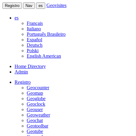
Geovisites
Registro
Nav
es
es
Français
Italiano
Português Brasileiro
Español
Deutsch
Polski
English American
Home Directory
Admin
Registro
Geocounter
Geomap
Geoglobe
Geoclock
Geouser
Geoweather
Geochat
Geotoolbar
Geotube