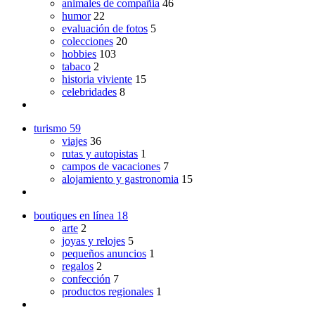
animales de compañia
46
humor
22
evaluación de fotos
5
colecciones
20
hobbies
103
tabaco
2
historia viviente
15
celebridades
8
turismo
59
viajes
36
rutas y autopistas
1
campos de vacaciones
7
alojamiento y gastronomia
15
boutiques en línea
18
arte
2
joyas y relojes
5
pequeños anuncios
1
regalos
2
confección
7
productos regionales
1