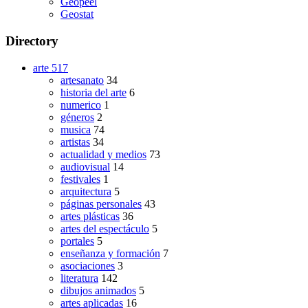
Geopeel
Geostat
Directory
arte
517
artesanato
34
historia del arte
6
numerico
1
géneros
2
musica
74
artistas
34
actualidad y medios
73
audiovisual
14
festivales
1
arquitectura
5
páginas personales
43
artes plásticas
36
artes del espectáculo
5
portales
5
enseñanza y formación
7
asociaciones
3
literatura
142
dibujos animados
5
artes aplicadas
16