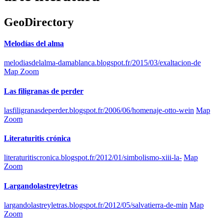
GeoDirectory
Melodías del alma
melodiasdelalma-damablanca.blogspot.fr/2015/03/exaltacion-de
Map Zoom
Las filigranas de perder
lasfiligranasdeperder.blogspot.fr/2006/06/homenaje-otto-wein
Map
Zoom
Literaturitis crónica
literaturitiscronica.blogspot.fr/2012/01/simbolismo-xiii-la-
Map
Zoom
Largandolastreyletras
largandolastreyletras.blogspot.fr/2012/05/salvatierra-de-min
Map
Zoom