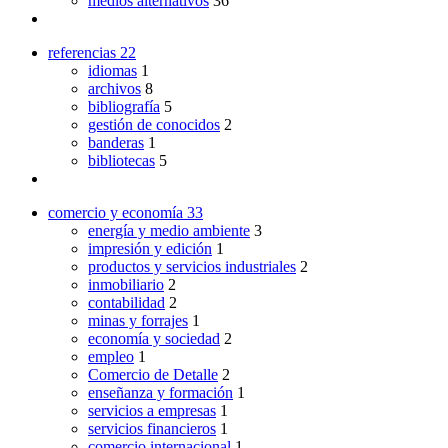
medios alternativos
36
referencias
22
idiomas
1
archivos
8
bibliografía
5
gestión de conocidos
2
banderas
1
bibliotecas
5
comercio y economía
33
energía y medio ambiente
3
impresión y edición
1
productos y servicios industriales
2
inmobiliario
2
contabilidad
2
minas y forrajes
1
economía y sociedad
2
empleo
1
Comercio de Detalle
2
enseñanza y formación
1
servicios a empresas
1
servicios financieros
1
comercio internacional
1