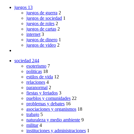
juegos
13
juegos de guerra
2
juegos de sociedad
1
juegos de roles
2
juegos de cartas
2
internet
3
juegos de dinero
1
juegos de video
2
sociedad
244
esoterismo
7
politicas
18
estilos de vida
12
relaciones
4
paranormal
2
fiestas y feriados
3
pueblos y comunidades
22
problemas y debates
16
asociaciones y organismos
18
trabajo
5
naturaleza y medio ambiente
9
militar
4
instituciones y administraciones
1