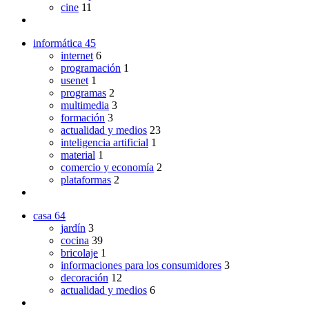
cine
11
informática
45
internet
6
programación
1
usenet
1
programas
2
multimedia
3
formación
3
actualidad y medios
23
inteligencia artificial
1
material
1
comercio y economía
2
plataformas
2
casa
64
jardín
3
cocina
39
bricolaje
1
informaciones para los consumidores
3
decoración
12
actualidad y medios
6