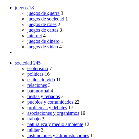
juegos
18
juegos de guerra
3
juegos de sociedad
1
juegos de roles
2
juegos de cartas
3
internet
4
juegos de dinero
1
juegos de video
4
sociedad
245
esoterismo
7
politicas
16
estilos de vida
11
relaciones
3
paranormal
4
fiestas y feriados
3
pueblos y comunidades
22
problemas y debates
17
asociaciones y organismos
19
trabajo
3
naturaleza y medio ambiente
12
militar
3
instituciones y administraciones
1