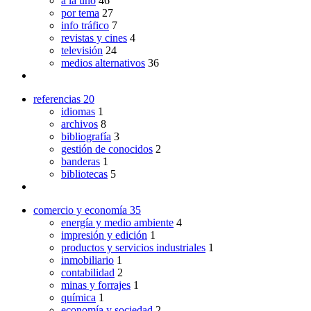
a la uno
46
por tema
27
info tráfico
7
revistas y cines
4
televisión
24
medios alternativos
36
referencias
20
idiomas
1
archivos
8
bibliografía
3
gestión de conocidos
2
banderas
1
bibliotecas
5
comercio y economía
35
energía y medio ambiente
4
impresión y edición
1
productos y servicios industriales
1
inmobiliario
1
contabilidad
2
minas y forrajes
1
química
1
economía y sociedad
2