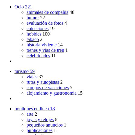
Ocio
221
animales de compañia
48
humor
22
evaluación de fotos
4
colecciones
19
hobbies
100
tabaco
2
historia viviente
14
trenes y vias de tren
1
celebridades
11
turismo
59
viajes
37
rutas y autopistas
2
campos de vacaciones
5
alojamiento y gastronomia
15
boutiques en línea
18
arte
2
joyas y relojes
6
pequeños anuncios
1
publicaciones
1