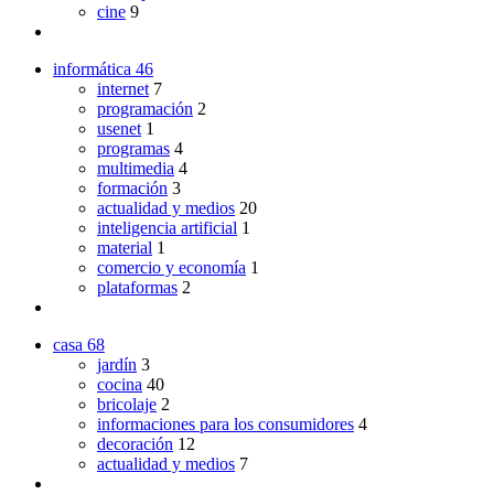
cine
9
informática
46
internet
7
programación
2
usenet
1
programas
4
multimedia
4
formación
3
actualidad y medios
20
inteligencia artificial
1
material
1
comercio y economía
1
plataformas
2
casa
68
jardín
3
cocina
40
bricolaje
2
informaciones para los consumidores
4
decoración
12
actualidad y medios
7