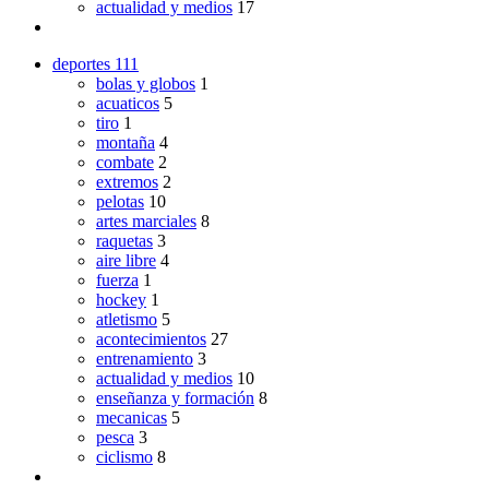
actualidad y medios
17
deportes
111
bolas y globos
1
acuaticos
5
tiro
1
montaña
4
combate
2
extremos
2
pelotas
10
artes marciales
8
raquetas
3
aire libre
4
fuerza
1
hockey
1
atletismo
5
acontecimientos
27
entrenamiento
3
actualidad y medios
10
enseñanza y formación
8
mecanicas
5
pesca
3
ciclismo
8