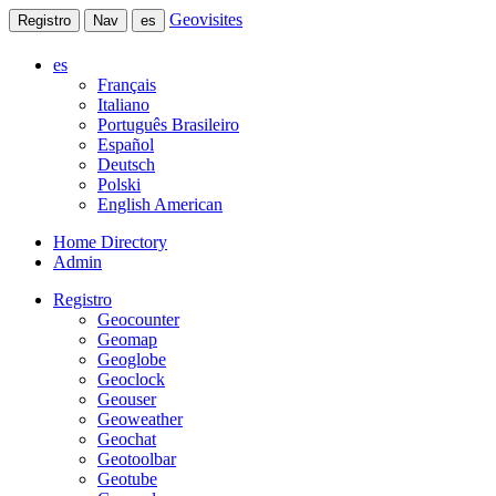
Geovisites
Registro
Nav
es
es
Français
Italiano
Português Brasileiro
Español
Deutsch
Polski
English American
Home Directory
Admin
Registro
Geocounter
Geomap
Geoglobe
Geoclock
Geouser
Geoweather
Geochat
Geotoolbar
Geotube