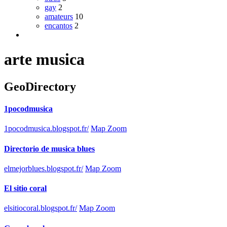
gay
2
amateurs
10
encantos
2
arte musica
GeoDirectory
1pocodmusica
1pocodmusica.blogspot.fr/
Map Zoom
Directorio de musica blues
elmejorblues.blogspot.fr/
Map Zoom
El sitio coral
elsitiocoral.blogspot.fr/
Map Zoom