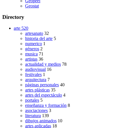
Geopeel
Geostat
Directory
arte
520
artesanato
32
historia del arte
5
numerico
1
géneros
2
musica
71
artistas
36
actualidad y medios
78
audiovisual
16
festivales
1
arquitectura
7
páginas personales
40
artes plásticas
35
artes del espectáculo
4
portales
5
enseñanza y formación
8
asociaciones
3
literatura
139
dibujos animados
10
artes aplicadas
18