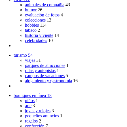
animales de compañia
43
humor
26
evaluación de fotos
4
colecciones
13
hobbies
114
tabaco
2
historia viviente
14
celebridades
10
turismo
54
viajes
31
parques de atracciones
1
rutas y autopistas
1
campos de vacaciones
5
alojamiento y gastronomia
16
boutiques en línea
18
niños
1
arte
3
joyas y relojes
3
pequeños anuncios
1
regalos
2
confección
7