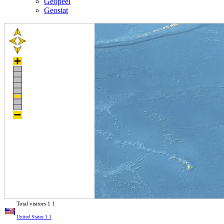
Geopeel
Geostat
Total visitors
1
1
United States
1
1