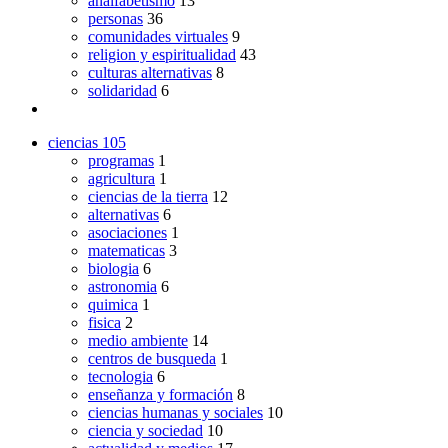
analfabetismo
13
personas
36
comunidades virtuales
9
religion y espiritualidad
43
culturas alternativas
8
solidaridad
6
ciencias
105
programas
1
agricultura
1
ciencias de la tierra
12
alternativas
6
asociaciones
1
matematicas
3
biologia
6
astronomia
6
quimica
1
fisica
2
medio ambiente
14
centros de busqueda
1
tecnologia
6
enseñanza y formación
8
ciencias humanas y sociales
10
ciencia y sociedad
10