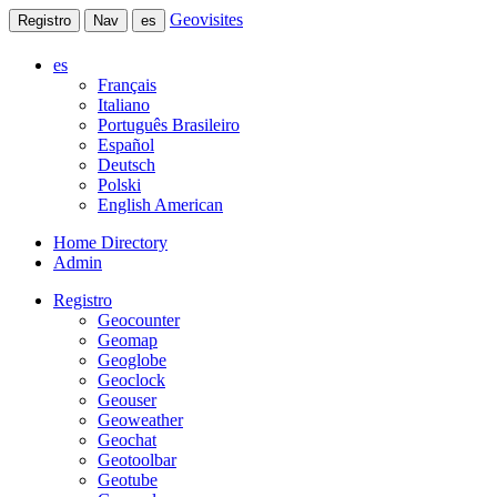
Geovisites
Registro
Nav
es
es
Français
Italiano
Português Brasileiro
Español
Deutsch
Polski
English American
Home Directory
Admin
Registro
Geocounter
Geomap
Geoglobe
Geoclock
Geouser
Geoweather
Geochat
Geotoolbar
Geotube