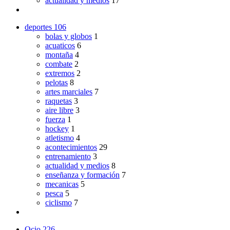
actualidad y medios
17
deportes
106
bolas y globos
1
acuaticos
6
montaña
4
combate
2
extremos
2
pelotas
8
artes marciales
7
raquetas
3
aire libre
3
fuerza
1
hockey
1
atletismo
4
acontecimientos
29
entrenamiento
3
actualidad y medios
8
enseñanza y formación
7
mecanicas
5
pesca
5
ciclismo
7
Ocio
226