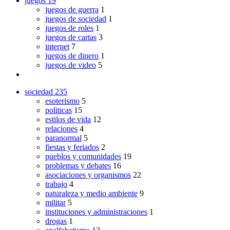
juegos
19
juegos de guerra
1
juegos de sociedad
1
juegos de roles
1
juegos de cartas
3
internet
7
juegos de dinero
1
juegos de video
5
sociedad
235
esoterismo
5
politicas
15
estilos de vida
12
relaciones
4
paranormal
5
fiestas y feriados
2
pueblos y comunidades
19
problemas y debates
16
asociaciones y organismos
22
trabajo
4
naturaleza y medio ambiente
9
militar
5
instituciones y administraciones
1
drogas
1