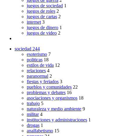
juegos de guerra
2
juegos de sociedad
1
juegos de roles
2
juegos de cartas
2
internet
3
juegos de dinero
1
juegos de video
2
sociedad
244
esoterismo
7
politicas
18
estilos de vida
12
relaciones
4
paranormal
2
fiestas y feriados
3
pueblos y comunidades
22
problemas y debates
16
asociaciones y organismos
18
trabajo
5
naturaleza y medio ambiente
9
militar
4
instituciones y administraciones
1
drogas
1
analfabetismo
15