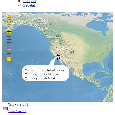
Geopeel
Geostat
Your country : United States
Your region : California
Your city : Undefined
Total visitors
1
1
United States
1
1