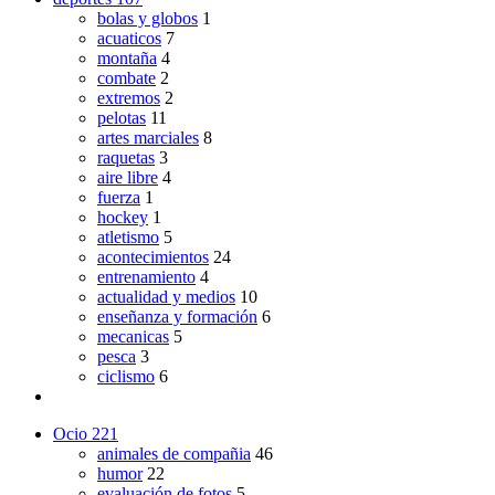
bolas y globos
1
acuaticos
7
montaña
4
combate
2
extremos
2
pelotas
11
artes marciales
8
raquetas
3
aire libre
4
fuerza
1
hockey
1
atletismo
5
acontecimientos
24
entrenamiento
4
actualidad y medios
10
enseñanza y formación
6
mecanicas
5
pesca
3
ciclismo
6
Ocio
221
animales de compañia
46
humor
22
evaluación de fotos
5