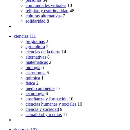
personas
34
comunidades virtuales
10
religion y espiritualidad
48
culturas alternativas
7
solidaridad
8
ciencias
111
programas
2
agricultura
2
ciencias de la tierra
14
alternativas
8
matematicas
2
biologia
6
astronomia
5
quimica
1
fisica
2
medio ambiente
17
tecnologia
6
enseñanza y formación
10
ciencias humanas y sociales
10
ciencia y sociedad
9
actualidad y medios
17
deportes
107