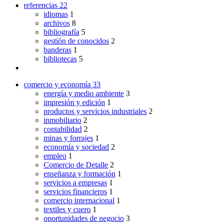
referencias
22
idiomas
1
archivos
8
bibliografía
5
gestión de conocidos
2
banderas
1
bibliotecas
5
comercio y economía
33
energía y medio ambiente
3
impresión y edición
1
productos y servicios industriales
2
inmobiliario
2
contabilidad
2
minas y forrajes
1
economía y sociedad
2
empleo
1
Comercio de Detalle
2
enseñanza y formación
1
servicios a empresas
1
servicios financieros
1
comercio internacional
1
textiles y cuero
1
oportunidades de negocio
3