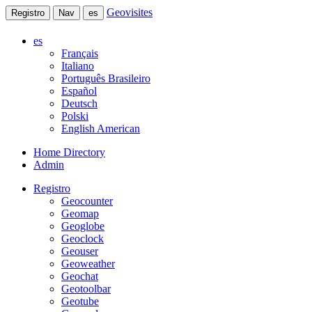
Geovisites
Registro
Nav
es
es
Français
Italiano
Português Brasileiro
Español
Deutsch
Polski
English American
Home Directory
Admin
Registro
Geocounter
Geomap
Geoglobe
Geoclock
Geouser
Geoweather
Geochat
Geotoolbar
Geotube