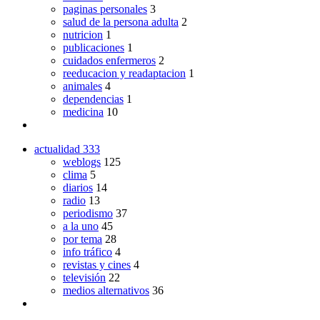
paginas personales
3
salud de la persona adulta
2
nutricion
1
publicaciones
1
cuidados enfermeros
2
reeducacion y readaptacion
1
animales
4
dependencias
1
medicina
10
actualidad
333
weblogs
125
clima
5
diarios
14
radio
13
periodismo
37
a la uno
45
por tema
28
info tráfico
4
revistas y cines
4
televisión
22
medios alternativos
36