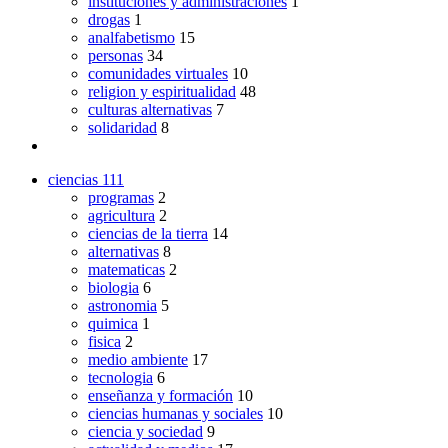
instituciones y administraciones
1
drogas
1
analfabetismo
15
personas
34
comunidades virtuales
10
religion y espiritualidad
48
culturas alternativas
7
solidaridad
8
ciencias
111
programas
2
agricultura
2
ciencias de la tierra
14
alternativas
8
matematicas
2
biologia
6
astronomia
5
quimica
1
fisica
2
medio ambiente
17
tecnologia
6
enseñanza y formación
10
ciencias humanas y sociales
10
ciencia y sociedad
9