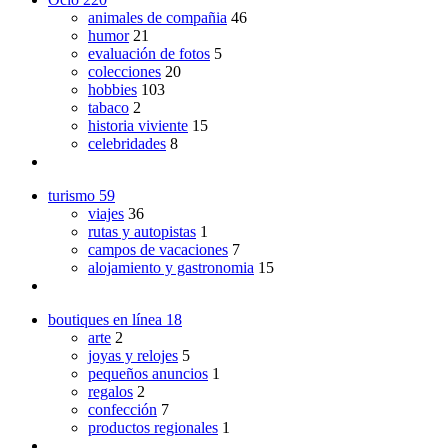
animales de compañia
46
humor
21
evaluación de fotos
5
colecciones
20
hobbies
103
tabaco
2
historia viviente
15
celebridades
8
turismo
59
viajes
36
rutas y autopistas
1
campos de vacaciones
7
alojamiento y gastronomia
15
boutiques en línea
18
arte
2
joyas y relojes
5
pequeños anuncios
1
regalos
2
confección
7
productos regionales
1