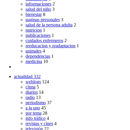
informaciones
2
salud del niño
3
bienestar
8
paginas personales
3
salud de la persona adulta
2
nutricion
1
publicaciones
1
cuidados enfermeros
2
reeducacion y readaptacion
1
animales
4
dependencias
1
medicina
10
actualidad
332
weblogs
124
clima
5
diarios
14
radio
13
periodismo
37
a la uno
45
por tema
28
info tráfico
4
revistas y cines
4
televisión
22