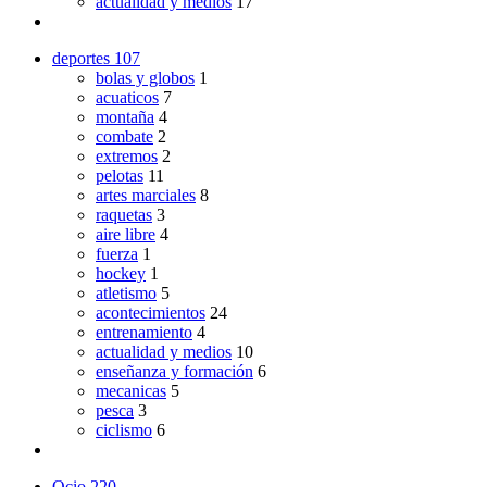
actualidad y medios
17
deportes
107
bolas y globos
1
acuaticos
7
montaña
4
combate
2
extremos
2
pelotas
11
artes marciales
8
raquetas
3
aire libre
4
fuerza
1
hockey
1
atletismo
5
acontecimientos
24
entrenamiento
4
actualidad y medios
10
enseñanza y formación
6
mecanicas
5
pesca
3
ciclismo
6
Ocio
220