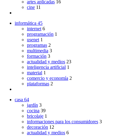
artes aplicadas
16
cine
11
informática
45
internet
6
programación
1
usenet
1
programas
2
multimedia
3
formación
3
actualidad y medios
23
inteligencia artificial
1
material
1
comercio y economía
2
plataformas
2
casa
64
jardín
3
cocina
39
bricolaje
1
informaciones para los consumidores
3
decoración
12
actualidad y medios
6