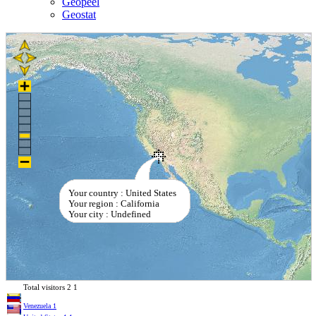
Geopeel
Geostat
Your country : United States
Your region : California
Your city : Undefined
Total visitors
2
1
Venezuela
1