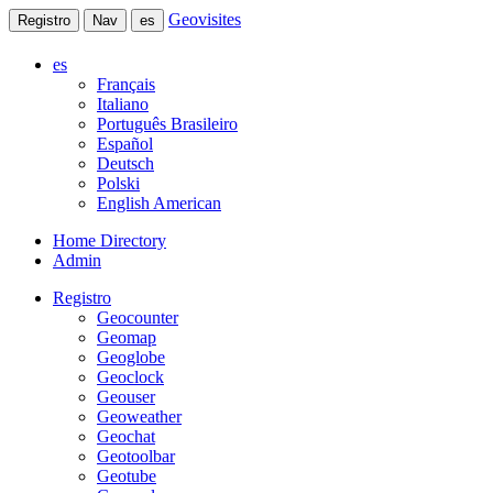
Geovisites
Registro
Nav
es
es
Français
Italiano
Português Brasileiro
Español
Deutsch
Polski
English American
Home Directory
Admin
Registro
Geocounter
Geomap
Geoglobe
Geoclock
Geouser
Geoweather
Geochat
Geotoolbar
Geotube