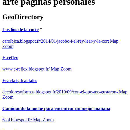
arte páginas personales
GeoDirectory
Los lios de la corte
*
carolbjca.blogspot.fr/2014/01/jacobo-i-el-rey-lear-y-la-cort
Map
Zoom
E-reflex
www.e-reflex.blogspot.fr/
Map Zoom
Fractals, fractales
decoloresyformas.blogspot.fr/2010/09/con-el-apo-me-gustaron-
Map
Zoom
Caminando la noche para encontrar un mejor mañana
6sol.blogspot.fr/
Map Zoom