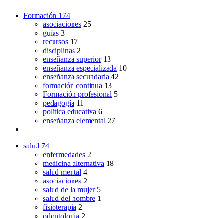
Formación
174
asociaciones
25
guías
3
recursos
17
disciplinas
2
enseñanza superior
13
enseñanza especializada
10
enseñanza secundaria
42
formación continua
13
Formación profesional
5
pedagogía
11
política educativa
6
enseñanza elemental
27
salud
74
enfermedades
2
medicina alternativa
18
salud mental
4
asociaciones
2
salud de la mujer
5
salud del hombre
1
fisioterapia
2
odontologia
2