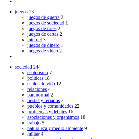
juegos
13
juegos de guerra
2
juegos de sociedad
1
juegos de roles
2
juegos de cartas
2
internet
3
juegos de dinero
1
juegos de video
2
sociedad
244
esoterismo
7
politicas
18
estilos de vida
12
relaciones
4
paranormal
2
fiestas y feriados
3
pueblos y comunidades
22
problemas y debates
16
asociaciones y organismos
18
trabajo
5
naturaleza y medio ambiente
9
militar
4