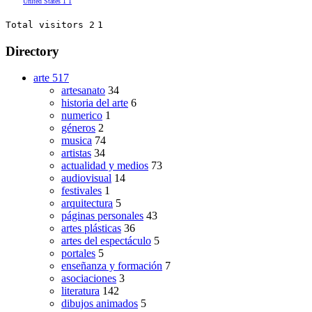
United States
1
1
Total visitors 2
1
Directory
arte
517
artesanato
34
historia del arte
6
numerico
1
géneros
2
musica
74
artistas
34
actualidad y medios
73
audiovisual
14
festivales
1
arquitectura
5
páginas personales
43
artes plásticas
36
artes del espectáculo
5
portales
5
enseñanza y formación
7
asociaciones
3
literatura
142
dibujos animados
5