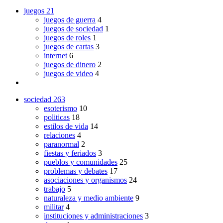
juegos
21
juegos de guerra
4
juegos de sociedad
1
juegos de roles
1
juegos de cartas
3
internet
6
juegos de dinero
2
juegos de video
4
sociedad
263
esoterismo
10
politicas
18
estilos de vida
14
relaciones
4
paranormal
2
fiestas y feriados
3
pueblos y comunidades
25
problemas y debates
17
asociaciones y organismos
24
trabajo
5
naturaleza y medio ambiente
9
militar
4
instituciones y administraciones
3