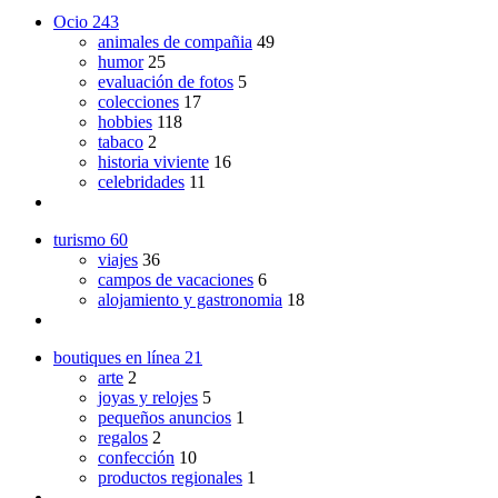
Ocio
243
animales de compañia
49
humor
25
evaluación de fotos
5
colecciones
17
hobbies
118
tabaco
2
historia viviente
16
celebridades
11
turismo
60
viajes
36
campos de vacaciones
6
alojamiento y gastronomia
18
boutiques en línea
21
arte
2
joyas y relojes
5
pequeños anuncios
1
regalos
2
confección
10
productos regionales
1