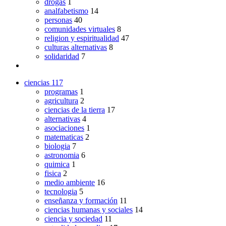
drogas
1
analfabetismo
14
personas
40
comunidades virtuales
8
religion y espiritualidad
47
culturas alternativas
8
solidaridad
7
ciencias
117
programas
1
agricultura
2
ciencias de la tierra
17
alternativas
4
asociaciones
1
matematicas
2
biologia
7
astronomia
6
quimica
1
fisica
2
medio ambiente
16
tecnologia
5
enseñanza y formación
11
ciencias humanas y sociales
14
ciencia y sociedad
11