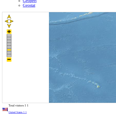
Geopeel
Geostat
Total visitors
1
1
United States
1
1