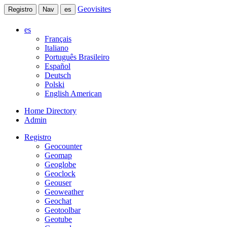
Geovisites
Registro
Nav
es
es
Français
Italiano
Português Brasileiro
Español
Deutsch
Polski
English American
Home Directory
Admin
Registro
Geocounter
Geomap
Geoglobe
Geoclock
Geouser
Geoweather
Geochat
Geotoolbar
Geotube