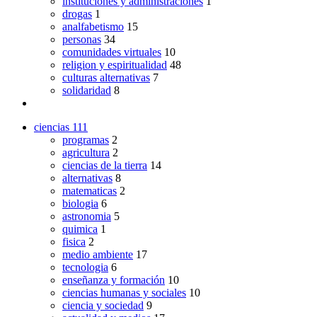
instituciones y administraciones
1
drogas
1
analfabetismo
15
personas
34
comunidades virtuales
10
religion y espiritualidad
48
culturas alternativas
7
solidaridad
8
ciencias
111
programas
2
agricultura
2
ciencias de la tierra
14
alternativas
8
matematicas
2
biologia
6
astronomia
5
quimica
1
fisica
2
medio ambiente
17
tecnologia
6
enseñanza y formación
10
ciencias humanas y sociales
10
ciencia y sociedad
9