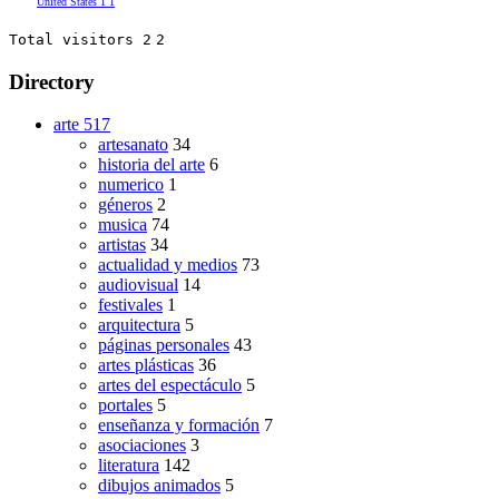
United States
1
1
Total visitors 2
2
Directory
arte
517
artesanato
34
historia del arte
6
numerico
1
géneros
2
musica
74
artistas
34
actualidad y medios
73
audiovisual
14
festivales
1
arquitectura
5
páginas personales
43
artes plásticas
36
artes del espectáculo
5
portales
5
enseñanza y formación
7
asociaciones
3
literatura
142
dibujos animados
5