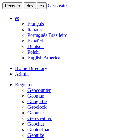
Geovisites
Registro
Nav
es
es
Français
Italiano
Português Brasileiro
Español
Deutsch
Polski
English American
Home Directory
Admin
Registro
Geocounter
Geomap
Geoglobe
Geoclock
Geouser
Geoweather
Geochat
Geotoolbar
Geotube