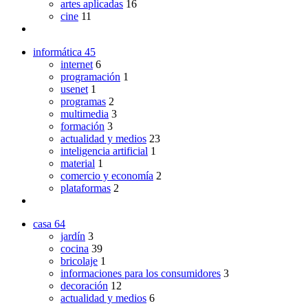
artes aplicadas
16
cine
11
informática
45
internet
6
programación
1
usenet
1
programas
2
multimedia
3
formación
3
actualidad y medios
23
inteligencia artificial
1
material
1
comercio y economía
2
plataformas
2
casa
64
jardín
3
cocina
39
bricolaje
1
informaciones para los consumidores
3
decoración
12
actualidad y medios
6