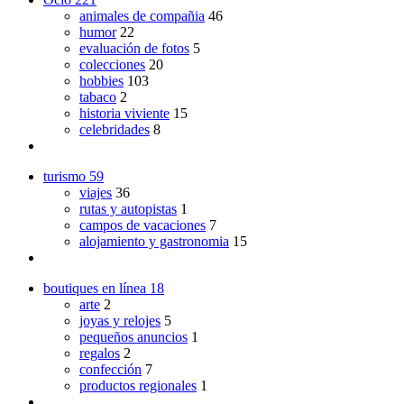
animales de compañia
46
humor
22
evaluación de fotos
5
colecciones
20
hobbies
103
tabaco
2
historia viviente
15
celebridades
8
turismo
59
viajes
36
rutas y autopistas
1
campos de vacaciones
7
alojamiento y gastronomia
15
boutiques en línea
18
arte
2
joyas y relojes
5
pequeños anuncios
1
regalos
2
confección
7
productos regionales
1