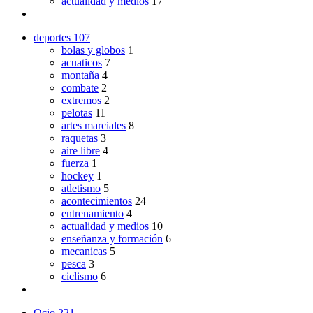
actualidad y medios
17
deportes
107
bolas y globos
1
acuaticos
7
montaña
4
combate
2
extremos
2
pelotas
11
artes marciales
8
raquetas
3
aire libre
4
fuerza
1
hockey
1
atletismo
5
acontecimientos
24
entrenamiento
4
actualidad y medios
10
enseñanza y formación
6
mecanicas
5
pesca
3
ciclismo
6
Ocio
221