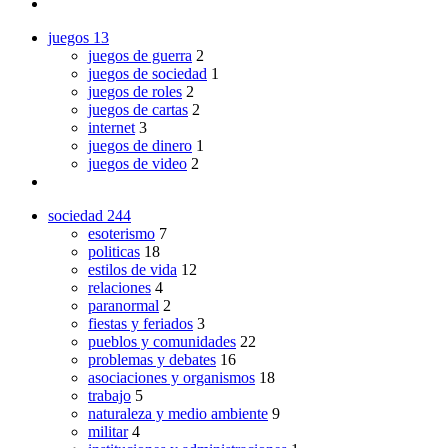
juegos
13
juegos de guerra
2
juegos de sociedad
1
juegos de roles
2
juegos de cartas
2
internet
3
juegos de dinero
1
juegos de video
2
sociedad
244
esoterismo
7
politicas
18
estilos de vida
12
relaciones
4
paranormal
2
fiestas y feriados
3
pueblos y comunidades
22
problemas y debates
16
asociaciones y organismos
18
trabajo
5
naturaleza y medio ambiente
9
militar
4