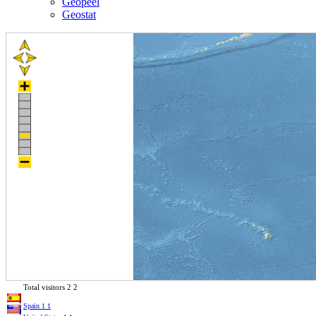
Geopeel
Geostat
Total visitors
2
2
Spain
1
1