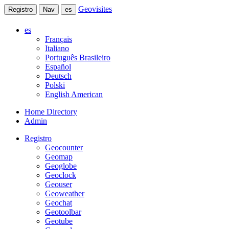
Geovisites
Registro
Nav
es
es
Français
Italiano
Português Brasileiro
Español
Deutsch
Polski
English American
Home Directory
Admin
Registro
Geocounter
Geomap
Geoglobe
Geoclock
Geouser
Geoweather
Geochat
Geotoolbar
Geotube