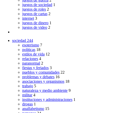
juegos de guerra
2
juegos de sociedad
1
juegos de roles
2
juegos de cartas
2
internet
3
juegos de dinero
1
juegos de video
2
sociedad
244
esoterismo
7
politicas
18
estilos de vida
12
relaciones
4
paranormal
2
fiestas y feriados
3
pueblos y comunidades
22
problemas y debates
16
asociaciones y organismos
18
trabajo
5
naturaleza y medio ambiente
9
militar
4
instituciones y administraciones
1
drogas
1
analfabetismo
15