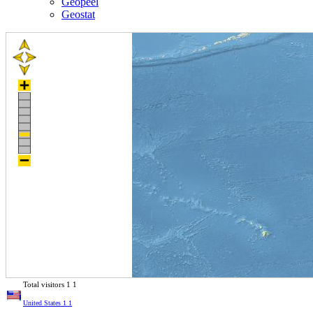
Geopeel
Geostat
Total visitors
1
1
United States
1
1