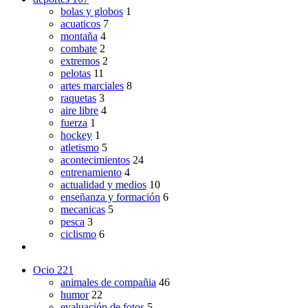
bolas y globos
1
acuaticos
7
montaña
4
combate
2
extremos
2
pelotas
11
artes marciales
8
raquetas
3
aire libre
4
fuerza
1
hockey
1
atletismo
5
acontecimientos
24
entrenamiento
4
actualidad y medios
10
enseñanza y formación
6
mecanicas
5
pesca
3
ciclismo
6
Ocio
221
animales de compañia
46
humor
22
evaluación de fotos
5