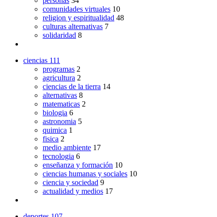
personas
34
comunidades virtuales
10
religion y espiritualidad
48
culturas alternativas
7
solidaridad
8
ciencias
111
programas
2
agricultura
2
ciencias de la tierra
14
alternativas
8
matematicas
2
biologia
6
astronomia
5
quimica
1
fisica
2
medio ambiente
17
tecnologia
6
enseñanza y formación
10
ciencias humanas y sociales
10
ciencia y sociedad
9
actualidad y medios
17
deportes
107