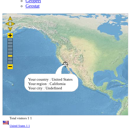
Geopeel
Geostat
Your country : United States
Your region : California
Your city : Undefined
Total visitors
1
1
United States
1
1