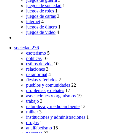
juegos de guerra
3
juegos de sociedad
1
juegos de roles
1
juegos de cartas
3
internet
4
juegos de dinero
1
juegos de video
4
sociedad
236
esoterismo
5
politicas
16
estilos de vida
10
relaciones
3
paranormal
4
fiestas y feriados
2
pueblos y comunidades
22
problemas y debates
17
asociaciones y organismos
19
trabajo
3
naturaleza y medio ambiente
12
militar
3
instituciones y administraciones
1
drogas
1
analfabetismo
15