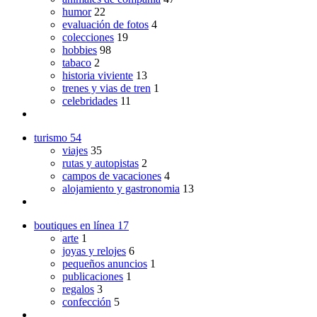
humor
22
evaluación de fotos
4
colecciones
19
hobbies
98
tabaco
2
historia viviente
13
trenes y vias de tren
1
celebridades
11
turismo
54
viajes
35
rutas y autopistas
2
campos de vacaciones
4
alojamiento y gastronomia
13
boutiques en línea
17
arte
1
joyas y relojes
6
pequeños anuncios
1
publicaciones
1
regalos
3
confección
5