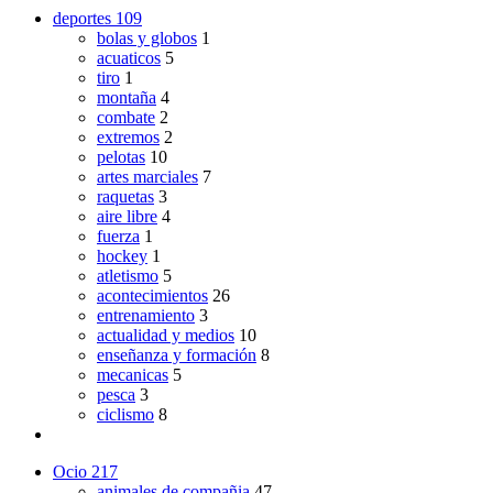
deportes
109
bolas y globos
1
acuaticos
5
tiro
1
montaña
4
combate
2
extremos
2
pelotas
10
artes marciales
7
raquetas
3
aire libre
4
fuerza
1
hockey
1
atletismo
5
acontecimientos
26
entrenamiento
3
actualidad y medios
10
enseñanza y formación
8
mecanicas
5
pesca
3
ciclismo
8
Ocio
217
animales de compañia
47