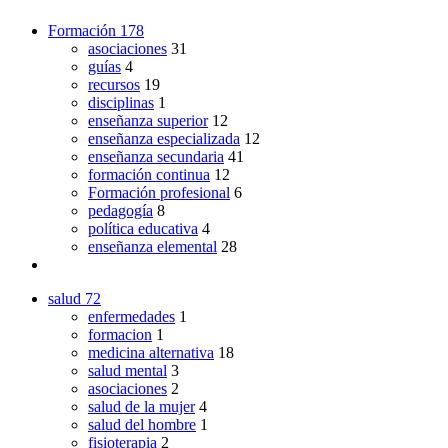
Formación
178
asociaciones
31
guías
4
recursos
19
disciplinas
1
enseñanza superior
12
enseñanza especializada
12
enseñanza secundaria
41
formación continua
12
Formación profesional
6
pedagogía
8
política educativa
4
enseñanza elemental
28
salud
72
enfermedades
1
formacion
1
medicina alternativa
18
salud mental
3
asociaciones
2
salud de la mujer
4
salud del hombre
1
fisioterapia
2