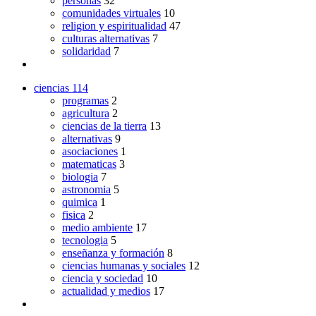
personas
32
comunidades virtuales
10
religion y espiritualidad
47
culturas alternativas
7
solidaridad
7
ciencias
114
programas
2
agricultura
2
ciencias de la tierra
13
alternativas
9
asociaciones
1
matematicas
3
biologia
7
astronomia
5
quimica
1
fisica
2
medio ambiente
17
tecnologia
5
enseñanza y formación
8
ciencias humanas y sociales
12
ciencia y sociedad
10
actualidad y medios
17