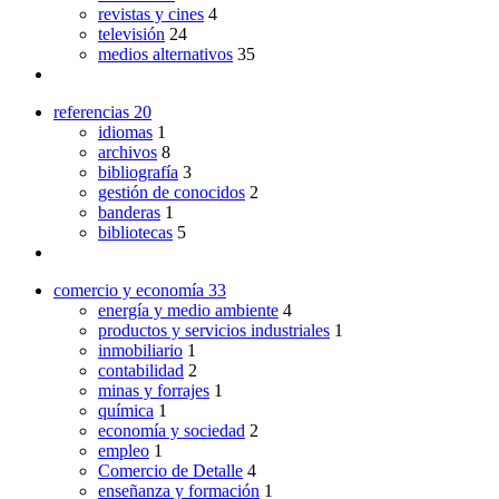
revistas y cines
4
televisión
24
medios alternativos
35
referencias
20
idiomas
1
archivos
8
bibliografía
3
gestión de conocidos
2
banderas
1
bibliotecas
5
comercio y economía
33
energía y medio ambiente
4
productos y servicios industriales
1
inmobiliario
1
contabilidad
2
minas y forrajes
1
química
1
economía y sociedad
2
empleo
1
Comercio de Detalle
4
enseñanza y formación
1