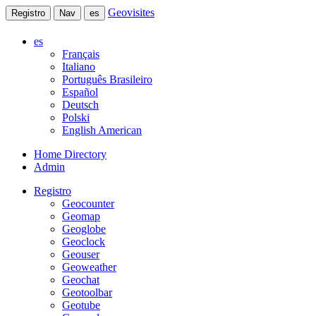
Geovisites
Registro
Nav
es
es
Français
Italiano
Português Brasileiro
Español
Deutsch
Polski
English American
Home Directory
Admin
Registro
Geocounter
Geomap
Geoglobe
Geoclock
Geouser
Geoweather
Geochat
Geotoolbar
Geotube