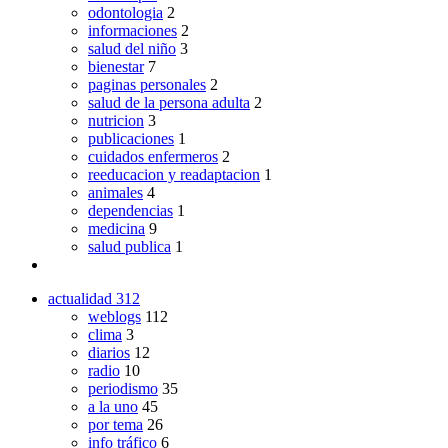
odontologia
2
informaciones
2
salud del niño
3
bienestar
7
paginas personales
2
salud de la persona adulta
2
nutricion
3
publicaciones
1
cuidados enfermeros
2
reeducacion y readaptacion
1
animales
4
dependencias
1
medicina
9
salud publica
1
actualidad
312
weblogs
112
clima
3
diarios
12
radio
10
periodismo
35
a la uno
45
por tema
26
info tráfico
6