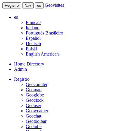
Geovisites
Registro
Nav
es
es
Français
Italiano
Português Brasileiro
Español
Deutsch
Polski
English American
Home Directory
Admin
Registro
Geocounter
Geomap
Geoglobe
Geoclock
Geouser
Geoweather
Geochat
Geotoolbar
Geotube