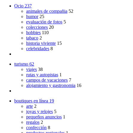
Ocio
237
animales de compañia
52
humor
25
evaluación de fotos
5
colecciones
20
hobbies
110
tabaco
2
historia viviente
15
celebridades
8
turismo
62
viajes
38
rutas y autopistas
1
campos de vacaciones
7
alojamiento y gastronomia
16
boutiques en línea
19
arte
2
joyas y relojes
5
pequeños anuncios
1
regalos
2
confección
8
productos regionales
1