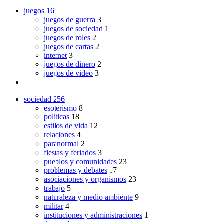
juegos
16
juegos de guerra
3
juegos de sociedad
1
juegos de roles
2
juegos de cartas
2
internet
3
juegos de dinero
2
juegos de video
3
sociedad
256
esoterismo
8
politicas
18
estilos de vida
12
relaciones
4
paranormal
2
fiestas y feriados
3
pueblos y comunidades
23
problemas y debates
17
asociaciones y organismos
23
trabajo
5
naturaleza y medio ambiente
9
militar
4
instituciones y administraciones
1