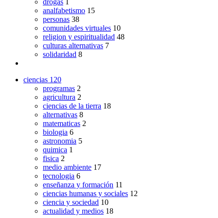
drogas
1
analfabetismo
15
personas
38
comunidades virtuales
10
religion y espiritualidad
48
culturas alternativas
7
solidaridad
8
ciencias
120
programas
2
agricultura
2
ciencias de la tierra
18
alternativas
8
matematicas
2
biologia
6
astronomia
5
quimica
1
fisica
2
medio ambiente
17
tecnologia
6
enseñanza y formación
11
ciencias humanas y sociales
12
ciencia y sociedad
10
actualidad y medios
18