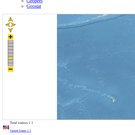
Geopeel
Geostat
Total visitors
1
1
United States
1
1