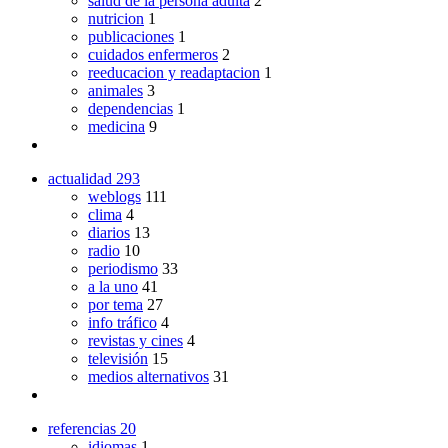
salud de la persona adulta
2
nutricion
1
publicaciones
1
cuidados enfermeros
2
reeducacion y readaptacion
1
animales
3
dependencias
1
medicina
9
actualidad
293
weblogs
111
clima
4
diarios
13
radio
10
periodismo
33
a la uno
41
por tema
27
info tráfico
4
revistas y cines
4
televisión
15
medios alternativos
31
referencias
20
idiomas
1