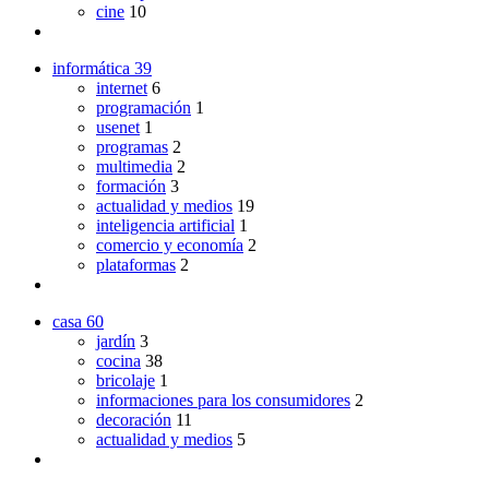
cine
10
informática
39
internet
6
programación
1
usenet
1
programas
2
multimedia
2
formación
3
actualidad y medios
19
inteligencia artificial
1
comercio y economía
2
plataformas
2
casa
60
jardín
3
cocina
38
bricolaje
1
informaciones para los consumidores
2
decoración
11
actualidad y medios
5