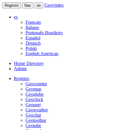
Geovisites
Registro
Nav
es
es
Français
Italiano
Português Brasileiro
Español
Deutsch
Polski
English American
Home Directory
Admin
Registro
Geocounter
Geomap
Geoglobe
Geoclock
Geouser
Geoweather
Geochat
Geotoolbar
Geotube