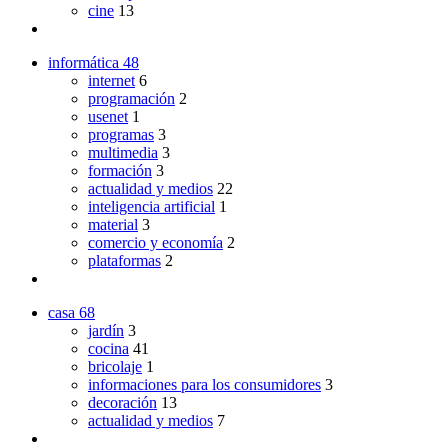
cine
13
informática
48
internet
6
programación
2
usenet
1
programas
3
multimedia
3
formación
3
actualidad y medios
22
inteligencia artificial
1
material
3
comercio y economía
2
plataformas
2
casa
68
jardín
3
cocina
41
bricolaje
1
informaciones para los consumidores
3
decoración
13
actualidad y medios
7