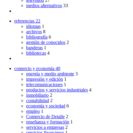
televisión
27
medios alternativos
33
referencias
22
idiomas
1
archivos
8
bibliografía
6
gestión de conocidos
2
banderas
1
bibliotecas
4
comercio y economía
40
energía y medio ambiente
3
impresión y edición
1
telecomunicaciones
1
productos y servicios industriales
4
inmobiliario
2
contabilidad
2
economía y sociedad
6
empleo
1
Comercio de Detalle
2
enseñanza y formación
1
servicios a empresas
2
servicios financieros
1