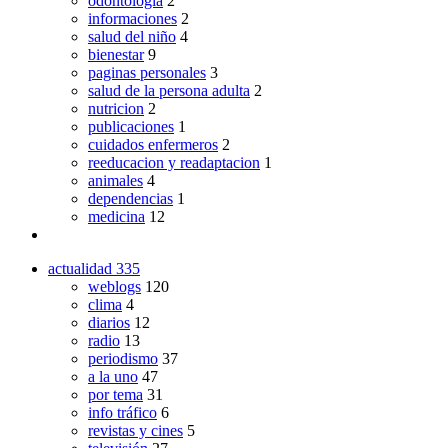
odontologia
2
informaciones
2
salud del niño
4
bienestar
9
paginas personales
3
salud de la persona adulta
2
nutricion
2
publicaciones
1
cuidados enfermeros
2
reeducacion y readaptacion
1
animales
4
dependencias
1
medicina
12
actualidad
335
weblogs
120
clima
4
diarios
12
radio
13
periodismo
37
a la uno
47
por tema
31
info tráfico
6
revistas y cines
5