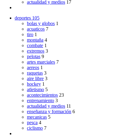
actualidad y medios
17
deportes
105
bolas y globos
1
acuaticos
7
tiro
1
montaña
4
combate
1
extremos
3
pelotas
9
artes marciales
7
aereos
1
raquetas
3
aire libre
3
hockey
1
atletismo
5
acontecimientos
23
entrenamiento
3
actualidad y medios
11
enseñanza y formación
6
mecanicas
5
pesca
4
ciclismo
7