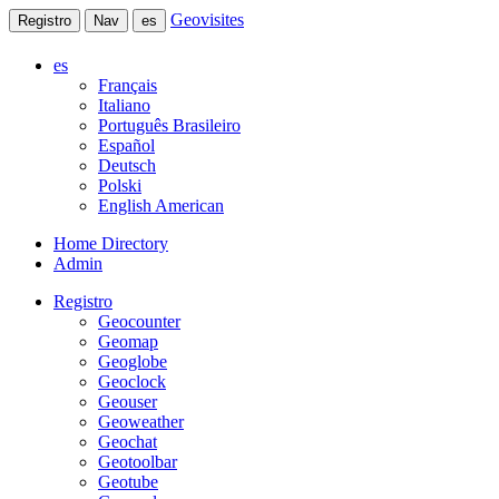
Geovisites
Registro
Nav
es
es
Français
Italiano
Português Brasileiro
Español
Deutsch
Polski
English American
Home Directory
Admin
Registro
Geocounter
Geomap
Geoglobe
Geoclock
Geouser
Geoweather
Geochat
Geotoolbar
Geotube