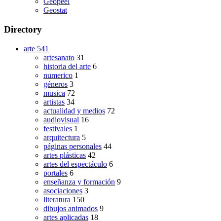
Geopeel
Geostat
Directory
arte
541
artesanato
31
historia del arte
6
numerico
1
géneros
3
musica
72
artistas
34
actualidad y medios
72
audiovisual
16
festivales
1
arquitectura
5
páginas personales
44
artes plásticas
42
artes del espectáculo
6
portales
6
enseñanza y formación
9
asociaciones
3
literatura
150
dibujos animados
9
artes aplicadas
18