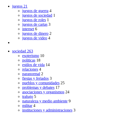
juegos
21
juegos de guerra
4
juegos de sociedad
1
juegos de roles
1
juegos de cartas
3
internet
6
juegos de dinero
2
juegos de video
4
sociedad
263
esoterismo
10
politicas
18
estilos de vida
14
relaciones
4
paranormal
2
fiestas y feriados
3
pueblos y comunidades
25
problemas y debates
17
asociaciones y organismos
24
trabajo
5
naturaleza y medio ambiente
9
militar
4
instituciones y administraciones
3