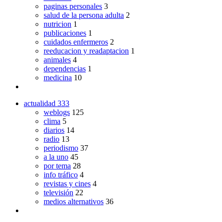
paginas personales
3
salud de la persona adulta
2
nutricion
1
publicaciones
1
cuidados enfermeros
2
reeducacion y readaptacion
1
animales
4
dependencias
1
medicina
10
actualidad
333
weblogs
125
clima
5
diarios
14
radio
13
periodismo
37
a la uno
45
por tema
28
info tráfico
4
revistas y cines
4
televisión
22
medios alternativos
36