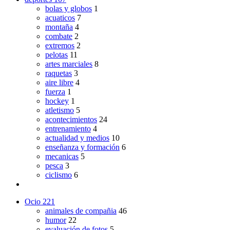
bolas y globos
1
acuaticos
7
montaña
4
combate
2
extremos
2
pelotas
11
artes marciales
8
raquetas
3
aire libre
4
fuerza
1
hockey
1
atletismo
5
acontecimientos
24
entrenamiento
4
actualidad y medios
10
enseñanza y formación
6
mecanicas
5
pesca
3
ciclismo
6
Ocio
221
animales de compañia
46
humor
22
evaluación de fotos
5