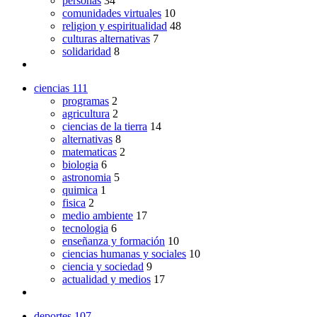
personas
34
comunidades virtuales
10
religion y espiritualidad
48
culturas alternativas
7
solidaridad
8
ciencias
111
programas
2
agricultura
2
ciencias de la tierra
14
alternativas
8
matematicas
2
biologia
6
astronomia
5
quimica
1
fisica
2
medio ambiente
17
tecnologia
6
enseñanza y formación
10
ciencias humanas y sociales
10
ciencia y sociedad
9
actualidad y medios
17
deportes
107