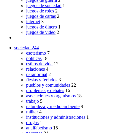
juegos de guerra
2
juegos de sociedad
1
juegos de roles
2
juegos de cartas
2
internet
3
juegos de dinero
1
juegos de video
2
sociedad
244
esoterismo
7
politicas
18
estilos de vida
12
relaciones
4
paranormal
2
fiestas y feriados
3
pueblos y comunidades
22
problemas y debates
16
asociaciones y organismos
18
trabajo
5
naturaleza y medio ambiente
9
militar
4
instituciones y administraciones
1
drogas
1
analfabetismo
15