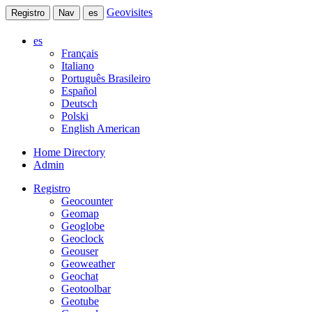
Geovisites
Registro
Nav
es
es
Français
Italiano
Português Brasileiro
Español
Deutsch
Polski
English American
Home Directory
Admin
Registro
Geocounter
Geomap
Geoglobe
Geoclock
Geouser
Geoweather
Geochat
Geotoolbar
Geotube