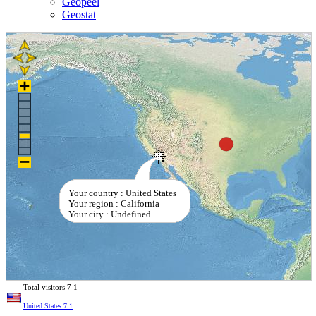
Geopeel
Geostat
Your country : United States
Your region : California
Your city : Undefined
Total visitors
7
1
United States
7
1