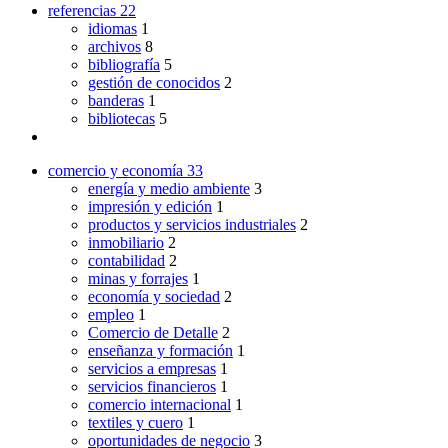
referencias
22
idiomas
1
archivos
8
bibliografía
5
gestión de conocidos
2
banderas
1
bibliotecas
5
comercio y economía
33
energía y medio ambiente
3
impresión y edición
1
productos y servicios industriales
2
inmobiliario
2
contabilidad
2
minas y forrajes
1
economía y sociedad
2
empleo
1
Comercio de Detalle
2
enseñanza y formación
1
servicios a empresas
1
servicios financieros
1
comercio internacional
1
textiles y cuero
1
oportunidades de negocio
3