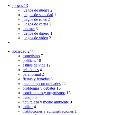
juegos
13
juegos de guerra
2
juegos de sociedad
1
juegos de roles
2
juegos de cartas
2
internet
3
juegos de dinero
1
juegos de video
2
sociedad
244
esoterismo
7
politicas
18
estilos de vida
12
relaciones
4
paranormal
2
fiestas y feriados
3
pueblos y comunidades
22
problemas y debates
16
asociaciones y organismos
18
trabajo
5
naturaleza y medio ambiente
9
militar
4
instituciones y administraciones
1