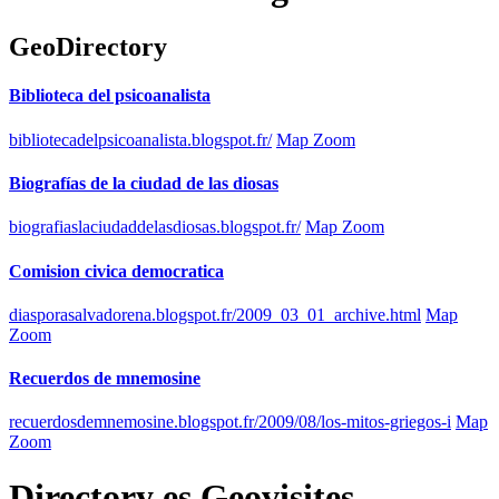
GeoDirectory
Biblioteca del psicoanalista
bibliotecadelpsicoanalista.blogspot.fr/
Map Zoom
Biografías de la ciudad de las diosas
biografiaslaciudaddelasdiosas.blogspot.fr/
Map Zoom
Comision civica democratica
diasporasalvadorena.blogspot.fr/2009_03_01_archive.html
Map
Zoom
Recuerdos de mnemosine
recuerdosdemnemosine.blogspot.fr/2009/08/los-mitos-griegos-i
Map
Zoom
Directory
es
Geovisites