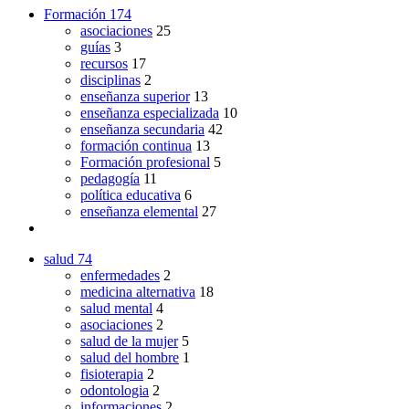
Formación
174
asociaciones
25
guías
3
recursos
17
disciplinas
2
enseñanza superior
13
enseñanza especializada
10
enseñanza secundaria
42
formación continua
13
Formación profesional
5
pedagogía
11
política educativa
6
enseñanza elemental
27
salud
74
enfermedades
2
medicina alternativa
18
salud mental
4
asociaciones
2
salud de la mujer
5
salud del hombre
1
fisioterapia
2
odontologia
2
informaciones
2