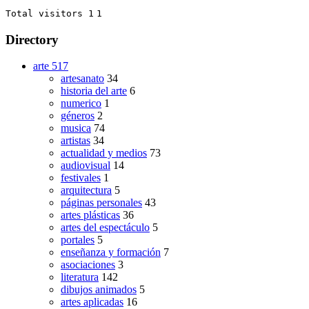
Total visitors 1
1
Directory
arte
517
artesanato
34
historia del arte
6
numerico
1
géneros
2
musica
74
artistas
34
actualidad y medios
73
audiovisual
14
festivales
1
arquitectura
5
páginas personales
43
artes plásticas
36
artes del espectáculo
5
portales
5
enseñanza y formación
7
asociaciones
3
literatura
142
dibujos animados
5
artes aplicadas
16