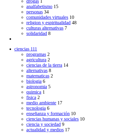
drogas
1
analfabetismo
15
personas
34
comunidades virtuales
10
religion y espiritualidad
48
culturas alternativas
7
solidaridad
8
ciencias
111
programas
2
agricultura
2
ciencias de la tierra
14
alternativas
8
matematicas
2
biologia
6
astronomia
5
quimica
1
fisica
2
medio ambiente
17
tecnologia
6
enseñanza y formación
10
ciencias humanas y sociales
10
ciencia y sociedad
9
actualidad y medios
17