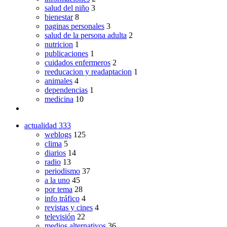
salud del niño
3
bienestar
8
paginas personales
3
salud de la persona adulta
2
nutricion
1
publicaciones
1
cuidados enfermeros
2
reeducacion y readaptacion
1
animales
4
dependencias
1
medicina
10
actualidad
333
weblogs
125
clima
5
diarios
14
radio
13
periodismo
37
a la uno
45
por tema
28
info tráfico
4
revistas y cines
4
televisión
22
medios alternativos
36