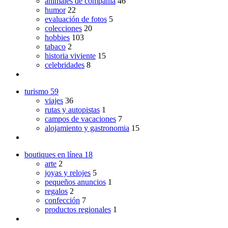
animales de compañia
46
humor
22
evaluación de fotos
5
colecciones
20
hobbies
103
tabaco
2
historia viviente
15
celebridades
8
turismo
59
viajes
36
rutas y autopistas
1
campos de vacaciones
7
alojamiento y gastronomia
15
boutiques en línea
18
arte
2
joyas y relojes
5
pequeños anuncios
1
regalos
2
confección
7
productos regionales
1