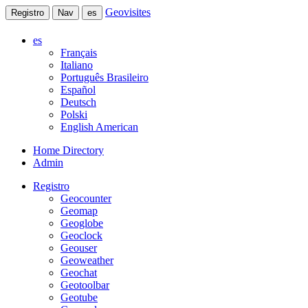
Geovisites
Registro
Nav
es
es
Français
Italiano
Português Brasileiro
Español
Deutsch
Polski
English American
Home Directory
Admin
Registro
Geocounter
Geomap
Geoglobe
Geoclock
Geouser
Geoweather
Geochat
Geotoolbar
Geotube