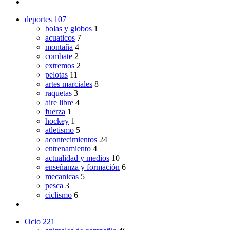
deportes
107
bolas y globos
1
acuaticos
7
montaña
4
combate
2
extremos
2
pelotas
11
artes marciales
8
raquetas
3
aire libre
4
fuerza
1
hockey
1
atletismo
5
acontecimientos
24
entrenamiento
4
actualidad y medios
10
enseñanza y formación
6
mecanicas
5
pesca
3
ciclismo
6
Ocio
221