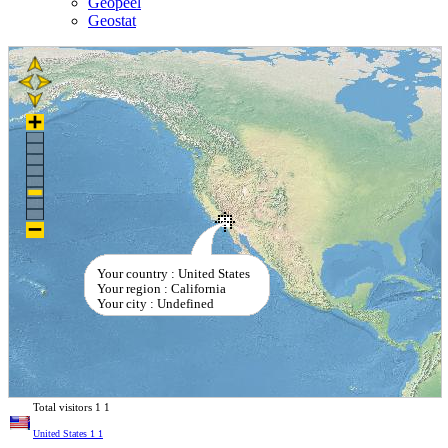
Geopeel
Geostat
Your country : United States
Your region : California
Your city : Undefined
Total visitors
1
1
United States
1
1