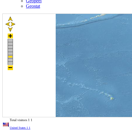
Geopeel
Geostat
Total visitors
1
1
United States
1
1