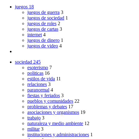
juegos
18
juegos de guerra
3
juegos de sociedad
1
juegos de roles
2
juegos de cartas
3
internet
4
juegos de dinero
1
juegos de video
4
sociedad
245
esoterismo
7
politicas
16
estilos de vida
11
relaciones
3
paranormal
4
fiestas y feriados
3
pueblos y comunidades
22
problemas y debates
17
asociaciones y organismos
19
trabajo
3
naturaleza y medio ambiente
12
militar
3
instituciones y administraciones
1