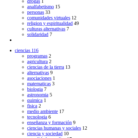
drogas
1
analfabetismo
15
personas
33
comunidades virtuales
12
religion y espiritualidad
49
culturas alternativas
7
solidaridad
7
ciencias
116
programas
2
agricultura
2
ciencias de la tierra
13
alternativas
9
asociaciones
1
matematicas
3
biologia
7
astronomia
5
quimica
1
fisica
2
medio ambiente
17
tecnologia
6
enseñanza y formación
9
ciencias humanas y sociales
12
ciencia y sociedad
10