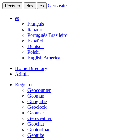
Geovisites
Registro
Nav
es
es
Français
Italiano
Português Brasileiro
Español
Deutsch
Polski
English American
Home Directory
Admin
Registro
Geocounter
Geomap
Geoglobe
Geoclock
Geouser
Geoweather
Geochat
Geotoolbar
Geotube