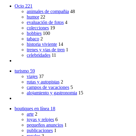
Ocio
221
animales de compañia
48
humor
22
evaluación de fotos
4
colecciones
19
hobbies
100
tabaco
2
historia viviente
14
trenes y vias de tren
1
celebridades
11
turismo
59
viajes
37
rutas y autopistas
2
campos de vacaciones
5
alojamiento y gastronomia
15
boutiques en línea
18
arte
2
joyas y relojes
6
pequeños anuncios
1
publicaciones
1
regalos
3