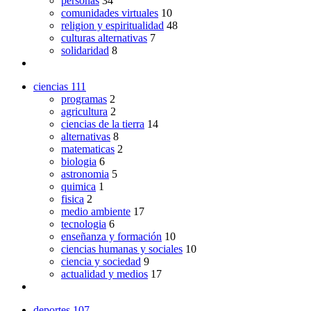
personas
34
comunidades virtuales
10
religion y espiritualidad
48
culturas alternativas
7
solidaridad
8
ciencias
111
programas
2
agricultura
2
ciencias de la tierra
14
alternativas
8
matematicas
2
biologia
6
astronomia
5
quimica
1
fisica
2
medio ambiente
17
tecnologia
6
enseñanza y formación
10
ciencias humanas y sociales
10
ciencia y sociedad
9
actualidad y medios
17
deportes
107