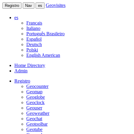
Geovisites
Registro
Nav
es
es
Français
Italiano
Português Brasileiro
Español
Deutsch
Polski
English American
Home Directory
Admin
Registro
Geocounter
Geomap
Geoglobe
Geoclock
Geouser
Geoweather
Geochat
Geotoolbar
Geotube