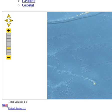
Geopeel
Geostat
Total visitors
1
1
United States
1
1