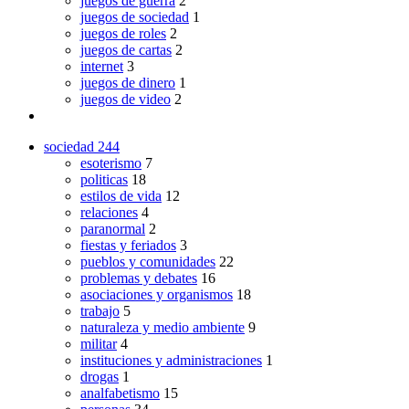
juegos de guerra
2
juegos de sociedad
1
juegos de roles
2
juegos de cartas
2
internet
3
juegos de dinero
1
juegos de video
2
sociedad
244
esoterismo
7
politicas
18
estilos de vida
12
relaciones
4
paranormal
2
fiestas y feriados
3
pueblos y comunidades
22
problemas y debates
16
asociaciones y organismos
18
trabajo
5
naturaleza y medio ambiente
9
militar
4
instituciones y administraciones
1
drogas
1
analfabetismo
15