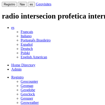
Geovisites
Registro
Nav
es
radio intersecion profetica inte
es
Français
Italiano
Português Brasileiro
Español
Deutsch
Polski
English American
Home Directory
Admin
Registro
Geocounter
Geomap
Geoglobe
Geoclock
Geouser
Geoweather