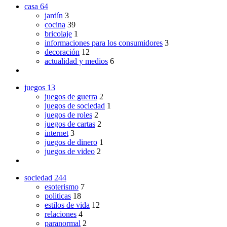
casa
64
jardín
3
cocina
39
bricolaje
1
informaciones para los consumidores
3
decoración
12
actualidad y medios
6
juegos
13
juegos de guerra
2
juegos de sociedad
1
juegos de roles
2
juegos de cartas
2
internet
3
juegos de dinero
1
juegos de video
2
sociedad
244
esoterismo
7
politicas
18
estilos de vida
12
relaciones
4
paranormal
2