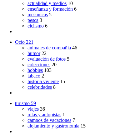
actualidad y medios
10
enseñanza y formación
6
mecanicas
5
pesca
3
ciclismo
6
Ocio
221
animales de compañia
46
humor
22
evaluación de fotos
5
colecciones
20
hobbies
103
tabaco
2
historia viviente
15
celebridades
8
turismo
59
viajes
36
rutas y autopistas
1
campos de vacaciones
7
alojamiento y gastronomia
15