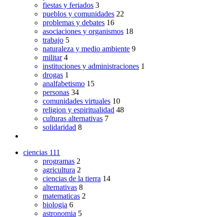
fiestas y feriados
3
pueblos y comunidades
22
problemas y debates
16
asociaciones y organismos
18
trabajo
5
naturaleza y medio ambiente
9
militar
4
instituciones y administraciones
1
drogas
1
analfabetismo
15
personas
34
comunidades virtuales
10
religion y espiritualidad
48
culturas alternativas
7
solidaridad
8
ciencias
111
programas
2
agricultura
2
ciencias de la tierra
14
alternativas
8
matematicas
2
biologia
6
astronomia
5