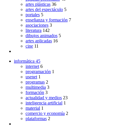
artes plásticas
36
artes del espectáculo
5
portales
5
enseñanza y formación
7
asociaciones
3
literatura
142
dibujos animados
5
artes aplicadas
16
cine
11
informática
45
internet
6
programación
1
usenet
1
programas
2
multimedia
3
formación
3
actualidad y medios
23
inteligencia artificial
1
material
1
comercio y economía
2
plataformas
2