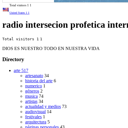
Total visitors
1
1
United States
1
1
radio intersecion profetica inte
Total visitors 1
1
DIOS ES NUESTRO TODO EN NUESTRA VIDA
Directory
arte
517
artesanato
34
historia del arte
6
numerico
1
géneros
2
musica
74
artistas
34
actualidad y medios
73
audiovisual
14
festivales
1
arquitectura
5
páginas personales
43