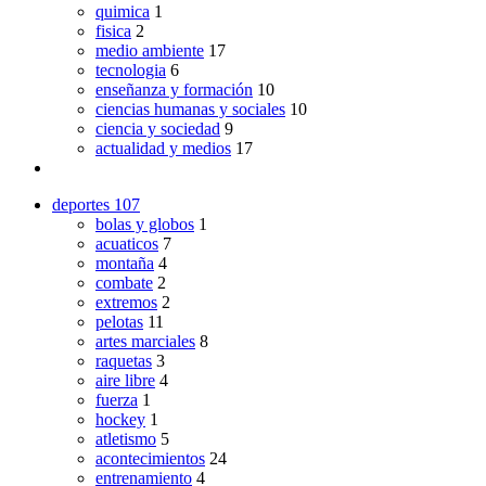
quimica
1
fisica
2
medio ambiente
17
tecnologia
6
enseñanza y formación
10
ciencias humanas y sociales
10
ciencia y sociedad
9
actualidad y medios
17
deportes
107
bolas y globos
1
acuaticos
7
montaña
4
combate
2
extremos
2
pelotas
11
artes marciales
8
raquetas
3
aire libre
4
fuerza
1
hockey
1
atletismo
5
acontecimientos
24
entrenamiento
4