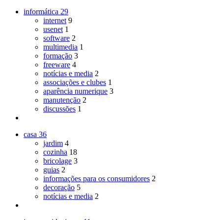
informática
29
internet
9
usenet
1
software
2
multimedia
1
formação
3
freeware
4
notícias e media
2
associações e clubes
1
aparência numerique
3
manutenção
2
discussões
1
casa
36
jardim
4
cozinha
18
bricolage
3
guias
2
informações para os consumidores
2
decoração
5
notícias e media
2