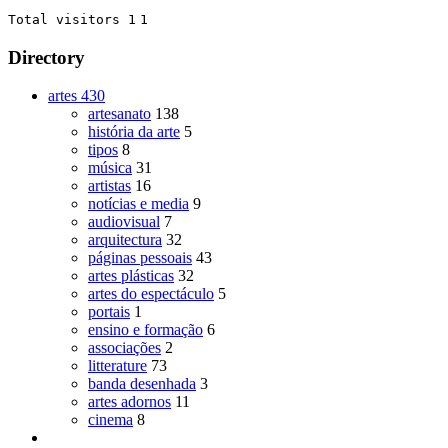
Total visitors 1
1
Directory
artes
430
artesanato
138
história da arte
5
tipos
8
música
31
artistas
16
notícias e media
9
audiovisual
7
arquitectura
32
páginas pessoais
43
artes plásticas
32
artes do espectáculo
5
portais
1
ensino e formação
6
associações
2
litterature
73
banda desenhada
3
artes adornos
11
cinema
8