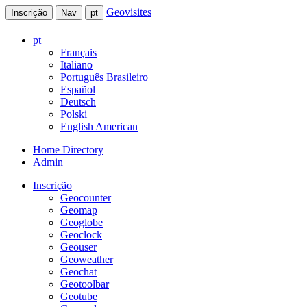
Geovisites
Inscrição
Nav
pt
pt
Français
Italiano
Português Brasileiro
Español
Deutsch
Polski
English American
Home Directory
Admin
Inscrição
Geocounter
Geomap
Geoglobe
Geoclock
Geouser
Geoweather
Geochat
Geotoolbar
Geotube