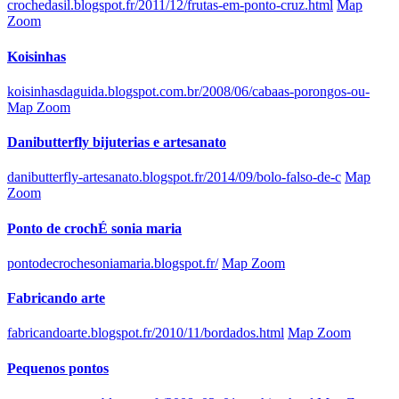
crochedasil.blogspot.fr/2011/12/frutas-em-ponto-cruz.html
Map
Zoom
Koisinhas
koisinhasdaguida.blogspot.com.br/2008/06/cabaas-porongos-ou-
Map Zoom
Danibutterfly bijuterias e artesanato
danibutterfly-artesanato.blogspot.fr/2014/09/bolo-falso-de-c
Map
Zoom
Ponto de crochÉ sonia maria
pontodecrochesoniamaria.blogspot.fr/
Map Zoom
Fabricando arte
fabricandoarte.blogspot.fr/2010/11/bordados.html
Map Zoom
Pequenos pontos