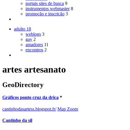
portais sites de busca
9
instrumentos webmaster
8
promoção e inscrição
3
adulto
18
weblogs
3
gay
2
amadores
11
encontros
2
artes artesanato
GeoDirectory
Gráficos ponto cruz da drica
*
cantinhodasartess.blogspot.fr/
Map Zoom
Cantinho da sil