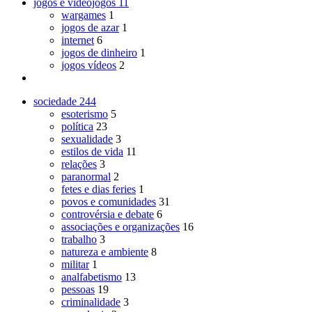
jogos e videojogos
11
wargames
1
jogos de azar
1
internet
6
jogos de dinheiro
1
jogos vídeos
2
sociedade
244
esoterismo
5
política
23
sexualidade
3
estilos de vida
11
relações
3
paranormal
2
fetes e dias feries
1
povos e comunidades
31
controvérsia e debate
6
associações e organizações
16
trabalho
3
natureza e ambiente
8
militar
1
analfabetismo
13
pessoas
19
criminalidade
3