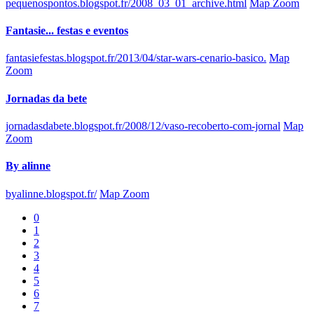
pequenospontos.blogspot.fr/2008_03_01_archive.html
Map Zoom
Fantasie... festas e eventos
fantasiefestas.blogspot.fr/2013/04/star-wars-cenario-basico.
Map
Zoom
Jornadas da bete
jornadasdabete.blogspot.fr/2008/12/vaso-recoberto-com-jornal
Map
Zoom
By alinne
byalinne.blogspot.fr/
Map Zoom
0
1
2
3
4
5
6
7