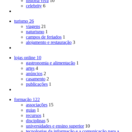
história viva
10
celebrity
6
turismo
26
viagens
21
naturismo
1
campos de feriados
1
alojamento e restauração
3
lojas online
10
gastronomia e alimentação
1
artes
4
anúncios
2
casamento
2
publicações
1
formação
122
associações
15
guias
1
recursos
1
disciplinas
5
universidades e ensino superior
10
tecnologias da informação e a comunicação para a