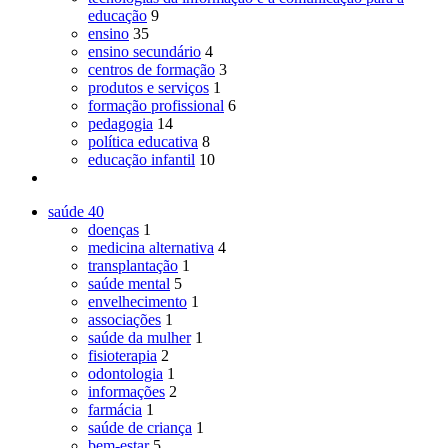
educação
9
ensino
35
ensino secundário
4
centros de formação
3
produtos e serviços
1
formação profissional
6
pedagogia
14
política educativa
8
educação infantil
10
saúde
40
doenças
1
medicina alternativa
4
transplantação
1
saúde mental
5
envelhecimento
1
associações
1
saúde da mulher
1
fisioterapia
2
odontologia
1
informações
2
farmácia
1
saúde de criança
1
bem-estar
5