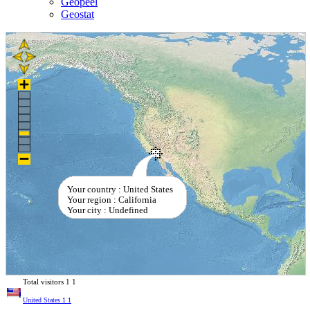
Geopeel
Geostat
Your country : United States
Your region : California
Your city : Undefined
Total visitors
1
1
United States
1
1