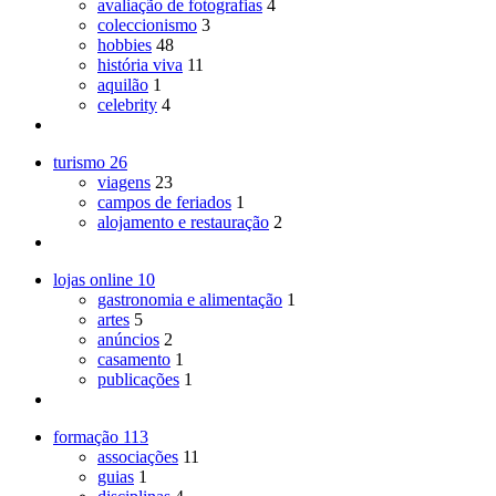
avaliação de fotografias
4
coleccionismo
3
hobbies
48
história viva
11
aquilão
1
celebrity
4
turismo
26
viagens
23
campos de feriados
1
alojamento e restauração
2
lojas online
10
gastronomia e alimentação
1
artes
5
anúncios
2
casamento
1
publicações
1
formação
113
associações
11
guias
1