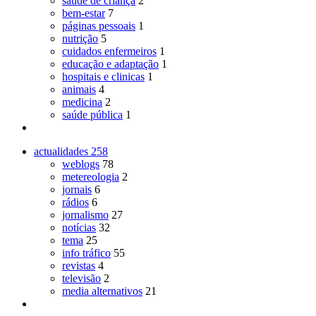
saúde de criança
2
bem-estar
7
páginas pessoais
1
nutrição
5
cuidados enfermeiros
1
educação e adaptação
1
hospitais e clinicas
1
animais
4
medicina
2
saúde pública
1
actualidades
258
weblogs
78
metereologia
2
jornais
6
rádios
6
jornalismo
27
notícias
32
tema
25
info tráfico
55
revistas
4
televisão
2
media alternativos
21