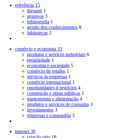
referência
15
thesauri
1
arquivos
3
bibliografia
1
gestão dos conhecimentos
8
bibliotecas
2
comércio e economia
33
produtos e serviços industriais
6
propriedade
1
economia e sociedade
5
comércio de retalho
1
serviços às empresas
1
comércio internacional
1
oportunidades d negócios
4
construção e obras públicas
1
gastronomia e alimentação
4
produtos e serviços de consumo
3
investimentos
3
empresas e companhia
3
internet
38
criação sitio
18