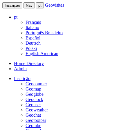
Geovisites
Inscrição
Nav
pt
pt
Français
Italiano
Português Brasileiro
Español
Deutsch
Polski
English American
Home Directory
Admin
Inscrição
Geocounter
Geomap
Geoglobe
Geoclock
Geouser
Geoweather
Geochat
Geotoolbar
Geotube