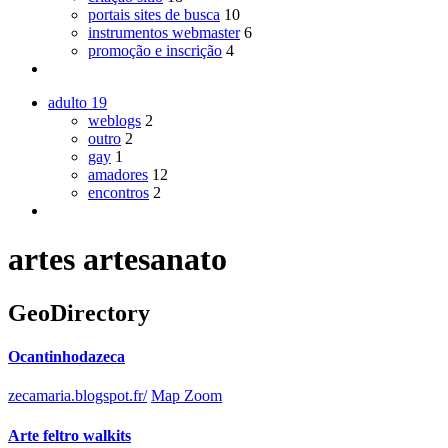
portais sites de busca
10
instrumentos webmaster
6
promoção e inscrição
4
adulto
19
weblogs
2
outro
2
gay
1
amadores
12
encontros
2
artes artesanato
GeoDirectory
Ocantinhodazeca
zecamaria.blogspot.fr/
Map Zoom
Arte feltro walkits