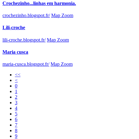
Crochezinho...linhas em harmonia.
crochezinho.blogspot.fr/
Map Zoom
Lili-croche
lili-croche.blogspot.fr/
Map Zoom
Maria cusca
maria-cusca.blogspot.fr/
Map Zoom
<<
<
0
1
2
3
4
5
6
7
8
9