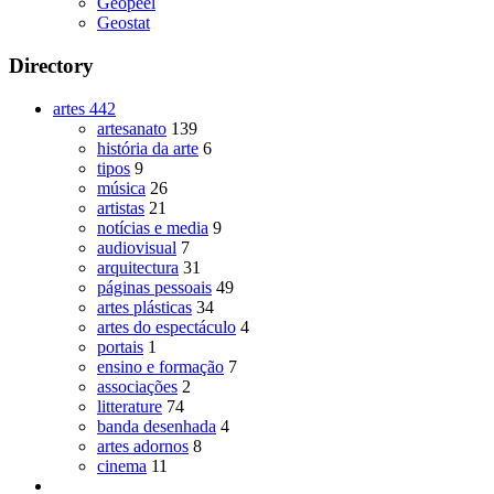
Geopeel
Geostat
Directory
artes
442
artesanato
139
história da arte
6
tipos
9
música
26
artistas
21
notícias e media
9
audiovisual
7
arquitectura
31
páginas pessoais
49
artes plásticas
34
artes do espectáculo
4
portais
1
ensino e formação
7
associações
2
litterature
74
banda desenhada
4
artes adornos
8
cinema
11