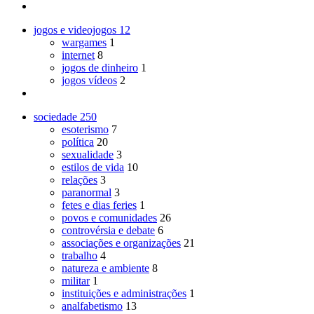
jogos e videojogos
12
wargames
1
internet
8
jogos de dinheiro
1
jogos vídeos
2
sociedade
250
esoterismo
7
política
20
sexualidade
3
estilos de vida
10
relações
3
paranormal
3
fetes e dias feries
1
povos e comunidades
26
controvérsia e debate
6
associações e organizações
21
trabalho
4
natureza e ambiente
8
militar
1
instituições e administrações
1
analfabetismo
13