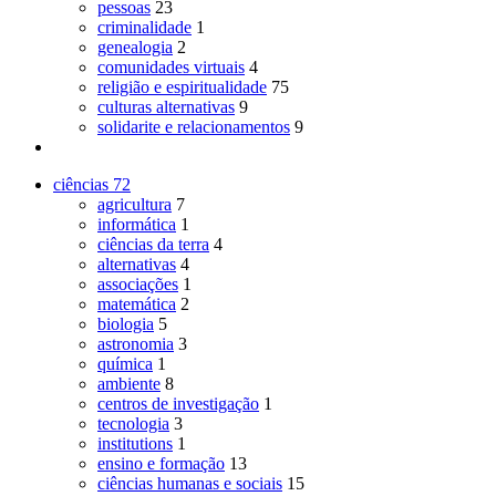
pessoas
23
criminalidade
1
genealogia
2
comunidades virtuais
4
religião e espiritualidade
75
culturas alternativas
9
solidarite e relacionamentos
9
ciências
72
agricultura
7
informática
1
ciências da terra
4
alternativas
4
associações
1
matemática
2
biologia
5
astronomia
3
química
1
ambiente
8
centros de investigação
1
tecnologia
3
institutions
1
ensino e formação
13
ciências humanas e sociais
15