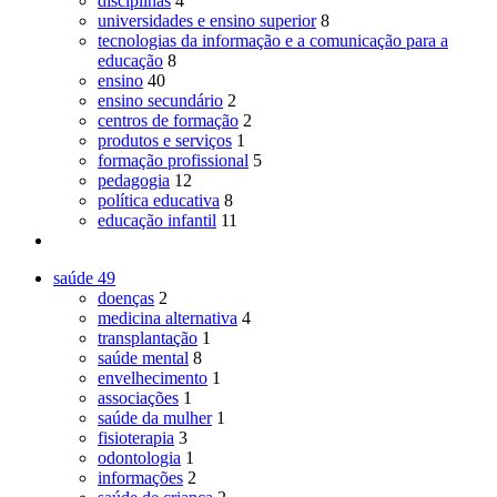
disciplinas
4
universidades e ensino superior
8
tecnologias da informação e a comunicação para a
educação
8
ensino
40
ensino secundário
2
centros de formação
2
produtos e serviços
1
formação profissional
5
pedagogia
12
política educativa
8
educação infantil
11
saúde
49
doenças
2
medicina alternativa
4
transplantação
1
saúde mental
8
envelhecimento
1
associações
1
saúde da mulher
1
fisioterapia
3
odontologia
1
informações
2