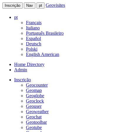
Geovisites
Inscrição
Nav
pt
pt
Français
Italiano
Português Brasileiro
Español
Deutsch
Polski
English American
Home Directory
Admin
Inscrição
Geocounter
Geomap
Geoglobe
Geoclock
Geouser
Geoweather
Geochat
Geotoolbar
Geotube