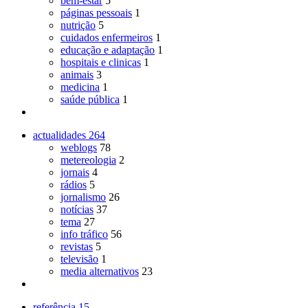
bem-estar
5
páginas pessoais
1
nutrição
5
cuidados enfermeiros
1
educação e adaptação
1
hospitais e clinicas
1
animais
3
medicina
1
saúde pública
1
actualidades
264
weblogs
78
metereologia
2
jornais
4
rádios
5
jornalismo
26
notícias
37
tema
27
info tráfico
56
revistas
5
televisão
1
media alternativos
23
referência
15