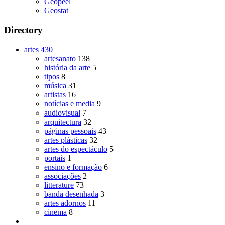
Geopeel
Geostat
Directory
artes
430
artesanato
138
história da arte
5
tipos
8
música
31
artistas
16
notícias e media
9
audiovisual
7
arquitectura
32
páginas pessoais
43
artes plásticas
32
artes do espectáculo
5
portais
1
ensino e formação
6
associações
2
litterature
73
banda desenhada
3
artes adornos
11
cinema
8