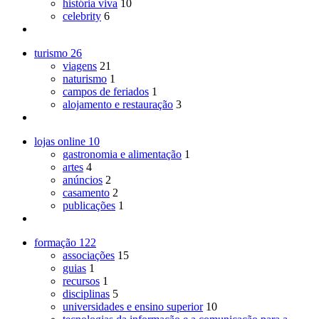
história viva
10
celebrity
6
turismo
26
viagens
21
naturismo
1
campos de feriados
1
alojamento e restauração
3
lojas online
10
gastronomia e alimentação
1
artes
4
anúncios
2
casamento
2
publicações
1
formação
122
associações
15
guias
1
recursos
1
disciplinas
5
universidades e ensino superior
10