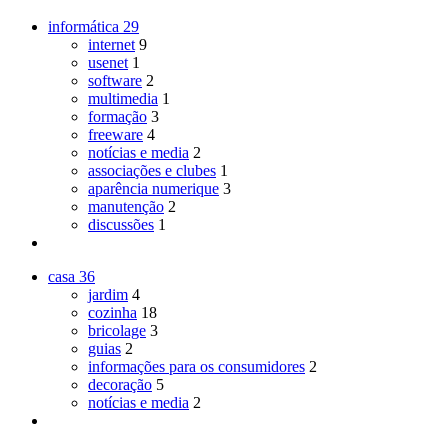
informática
29
internet
9
usenet
1
software
2
multimedia
1
formação
3
freeware
4
notícias e media
2
associações e clubes
1
aparência numerique
3
manutenção
2
discussões
1
casa
36
jardim
4
cozinha
18
bricolage
3
guias
2
informações para os consumidores
2
decoração
5
notícias e media
2