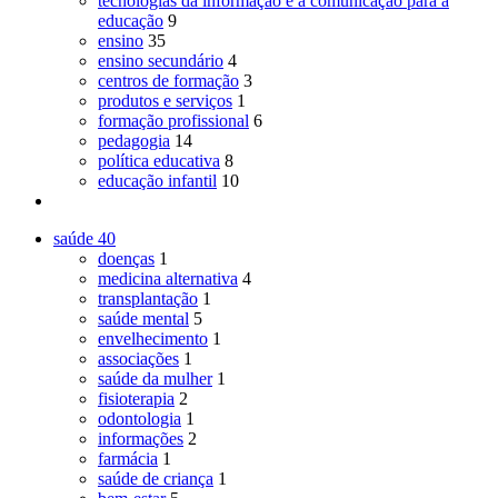
tecnologias da informação e a comunicação para a
educação
9
ensino
35
ensino secundário
4
centros de formação
3
produtos e serviços
1
formação profissional
6
pedagogia
14
política educativa
8
educação infantil
10
saúde
40
doenças
1
medicina alternativa
4
transplantação
1
saúde mental
5
envelhecimento
1
associações
1
saúde da mulher
1
fisioterapia
2
odontologia
1
informações
2
farmácia
1
saúde de criança
1