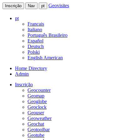
Geovisites
Inscrição
Nav
pt
pt
Français
Italiano
Português Brasileiro
Español
Deutsch
Polski
English American
Home Directory
Admin
Inscrição
Geocounter
Geomap
Geoglobe
Geoclock
Geouser
Geoweather
Geochat
Geotoolbar
Geotube