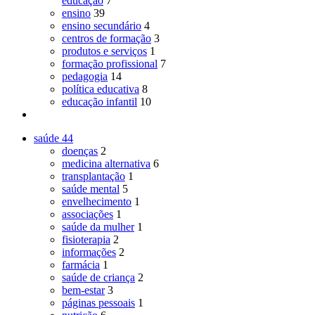
educação
7
ensino
39
ensino secundário
4
centros de formação
3
produtos e serviços
1
formação profissional
7
pedagogia
14
política educativa
8
educação infantil
10
saúde
44
doenças
2
medicina alternativa
6
transplantação
1
saúde mental
5
envelhecimento
1
associações
1
saúde da mulher
1
fisioterapia
2
informações
2
farmácia
1
saúde de criança
2
bem-estar
3
páginas pessoais
1