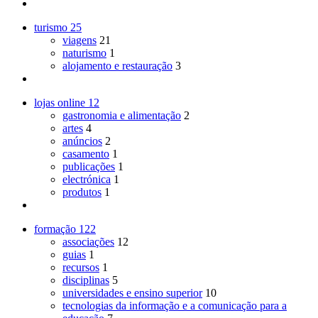
turismo
25
viagens
21
naturismo
1
alojamento e restauração
3
lojas online
12
gastronomia e alimentação
2
artes
4
anúncios
2
casamento
1
publicações
1
electrónica
1
produtos
1
formação
122
associações
12
guias
1
recursos
1
disciplinas
5
universidades e ensino superior
10
tecnologias da informação e a comunicação para a