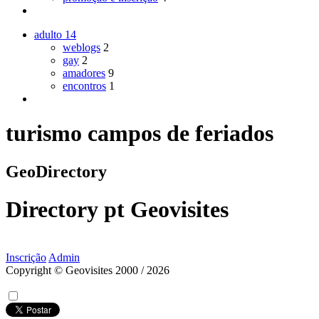
adulto
14
weblogs
2
gay
2
amadores
9
encontros
1
turismo campos de feriados
GeoDirectory
Directory
pt
Geovisites
Inscrição
Admin
Copyright © Geovisites 2000 / 2026