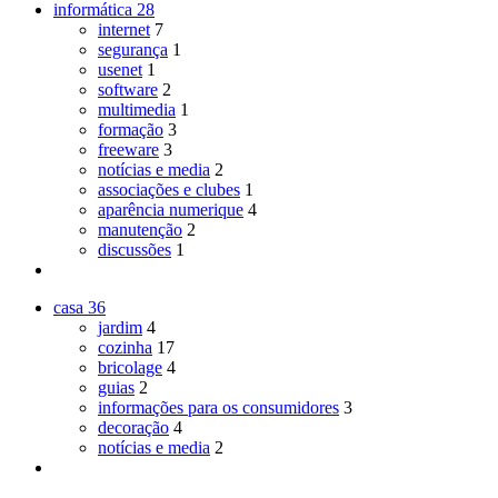
informática
28
internet
7
segurança
1
usenet
1
software
2
multimedia
1
formação
3
freeware
3
notícias e media
2
associações e clubes
1
aparência numerique
4
manutenção
2
discussões
1
casa
36
jardim
4
cozinha
17
bricolage
4
guias
2
informações para os consumidores
3
decoração
4
notícias e media
2