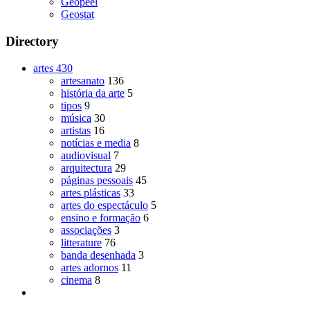
Geopeel
Geostat
Directory
artes
430
artesanato
136
história da arte
5
tipos
9
música
30
artistas
16
notícias e media
8
audiovisual
7
arquitectura
29
páginas pessoais
45
artes plásticas
33
artes do espectáculo
5
ensino e formação
6
associações
3
litterature
76
banda desenhada
3
artes adornos
11
cinema
8