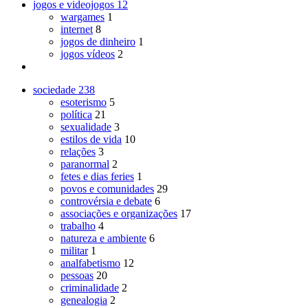
jogos e videojogos
12
wargames
1
internet
8
jogos de dinheiro
1
jogos vídeos
2
sociedade
238
esoterismo
5
política
21
sexualidade
3
estilos de vida
10
relações
3
paranormal
2
fetes e dias feries
1
povos e comunidades
29
controvérsia e debate
6
associações e organizações
17
trabalho
4
natureza e ambiente
6
militar
1
analfabetismo
12
pessoas
20
criminalidade
2
genealogia
2