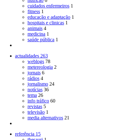
nutrição
6
cuidados enfermeiros
1
fitness
1
educação e adaptação
1
hospitais e clinicas
1
animais
4
medicina
1
saúde pública
1
actualidades
263
weblogs
78
metereologia
2
jornais
6
rádios
4
jornalismo
24
notícias
36
tema
26
info tráfico
60
revistas
5
televisão
1
media alternativos
21
referência
15
thesauri
1