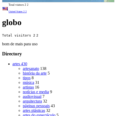
Total visitors
2
2
United States
2
2
globo
Total visitors 2
2
bom de mais para uso
Directory
artes
430
artesanato
138
história da arte
5
tipos
8
música
31
artistas
16
notícias e media
9
audiovisual
7
arquitectura
32
páginas pessoais
43
artes plásticas
32
artes do espectáculo
5