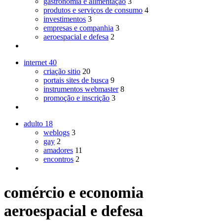
gastronomia e alimentação
3
produtos e serviços de consumo
4
investimentos
3
empresas e companhia
3
aeroespacial e defesa
2
internet
40
criação sitio
20
portais sites de busca
9
instrumentos webmaster
8
promoção e inscrição
3
adulto
18
weblogs
3
gay
2
amadores
11
encontros
2
comércio e economia
aeroespacial e defesa