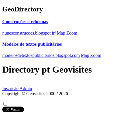
GeoDirectory
Construções e reformas
nunesconstrucoes.blogspot.fr/
Map Zoom
Modelos de textos publicitários
modelosdetextospublicitarios.blogspot.com
Map Zoom
Directory
pt
Geovisites
Inscrição
Admin
Copyright © Geovisites 2000 / 2026