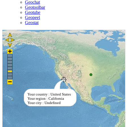
Geochat
Geotoolbar
Geotube
Geopeel
Geostat
Your country : United States
Your region : California
Your city : Undefined