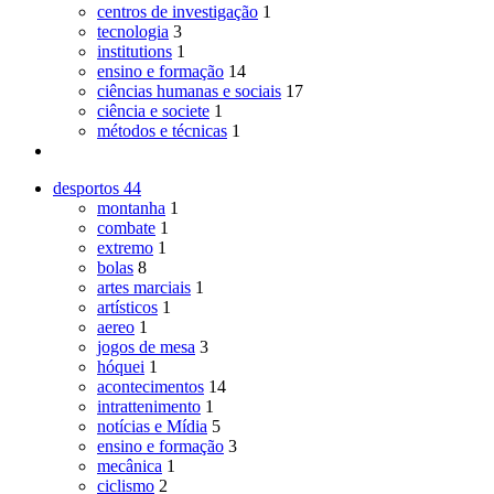
centros de investigação
1
tecnologia
3
institutions
1
ensino e formação
14
ciências humanas e sociais
17
ciência e societe
1
métodos e técnicas
1
desportos
44
montanha
1
combate
1
extremo
1
bolas
8
artes marciais
1
artísticos
1
aereo
1
jogos de mesa
3
hóquei
1
acontecimentos
14
intrattenimento
1
notícias e Mídia
5
ensino e formação
3
mecânica
1
ciclismo
2