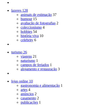
lazeres
128
animais de estimação
37
humour
15
avaliação de fotografias
2
coleccionismo
4
hobbies
54
história viva
10
celebrity
6
turismo
26
viagens
21
naturismo
1
campos de feriados
1
alojamento e restauração
3
lojas online
10
gastronomia e alimentação
1
artes
4
anúncios
2
casamento
2
publicações
1