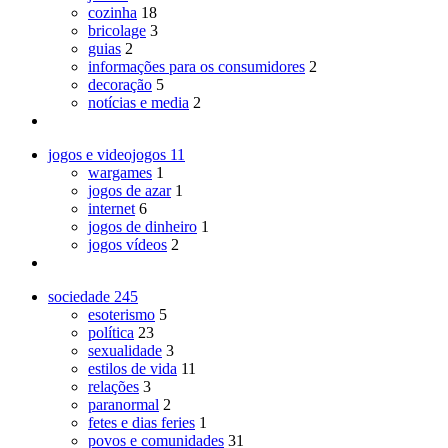
cozinha
18
bricolage
3
guias
2
informações para os consumidores
2
decoração
5
notícias e media
2
jogos e videojogos
11
wargames
1
jogos de azar
1
internet
6
jogos de dinheiro
1
jogos vídeos
2
sociedade
245
esoterismo
5
política
23
sexualidade
3
estilos de vida
11
relações
3
paranormal
2
fetes e dias feries
1
povos e comunidades
31