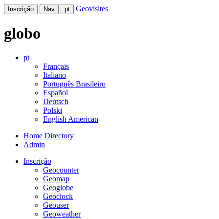
Geovisites
Inscrição
Nav
pt
globo
pt
Français
Italiano
Português Brasileiro
Español
Deutsch
Polski
English American
Home Directory
Admin
Inscrição
Geocounter
Geomap
Geoglobe
Geoclock
Geouser
Geoweather