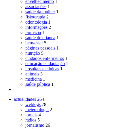
envelhecimento
1
associações
1
saúde da mulher
1
fisioterapia
2
odontologia
1
informações
2
farmácia
1
saúde de criança
1
bem-estar
5
páginas pessoais
1
nutrição
5
cuidados enfermeiros
1
educação e adaptação
1
hospitais e clinicas
1
animais
3
medicina
1
saúde pública
1
actualidades
264
weblogs
78
metereologia
2
jornais
4
rádios
5
jornalismo
26