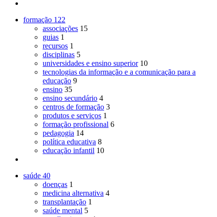
formação
122
associações
15
guias
1
recursos
1
disciplinas
5
universidades e ensino superior
10
tecnologias da informação e a comunicação para a
educação
9
ensino
35
ensino secundário
4
centros de formação
3
produtos e serviços
1
formação profissional
6
pedagogia
14
política educativa
8
educação infantil
10
saúde
40
doenças
1
medicina alternativa
4
transplantação
1
saúde mental
5