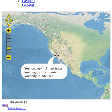
Geopeel
Geostat
Your country : United States
Your region : California
Your city : Undefined
Total visitors
1
1
United States
1
1