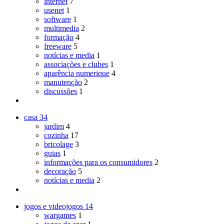
internet
7
usenet
1
software
1
multimedia
2
formação
4
freeware
5
notícias e media
1
associações e clubes
1
aparência numerique
4
manutenção
2
discussões
1
casa
34
jardim
4
cozinha
17
bricolage
3
guias
1
informações para os consumidores
2
decoração
5
notícias e media
2
jogos e videojogos
14
wargames
1