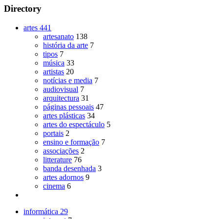
Directory
artes
441
artesanato
138
história da arte
7
tipos
7
música
33
artistas
20
notícias e media
7
audiovisual
7
arquitectura
31
páginas pessoais
47
artes plásticas
34
artes do espectáculo
5
portais
2
ensino e formação
7
associações
2
litterature
76
banda desenhada
3
artes adornos
9
cinema
6
informática
29