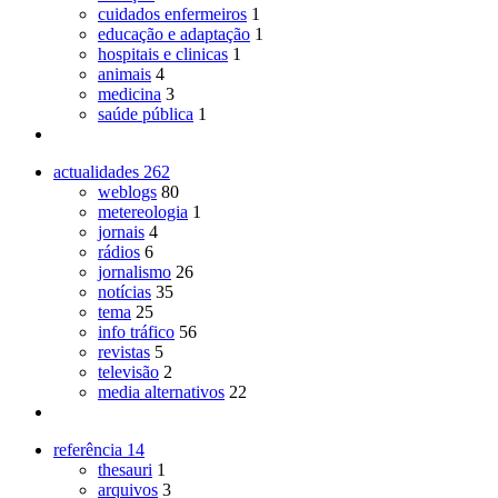
cuidados enfermeiros
1
educação e adaptação
1
hospitais e clinicas
1
animais
4
medicina
3
saúde pública
1
actualidades
262
weblogs
80
metereologia
1
jornais
4
rádios
6
jornalismo
26
notícias
35
tema
25
info tráfico
56
revistas
5
televisão
2
media alternativos
22
referência
14
thesauri
1
arquivos
3