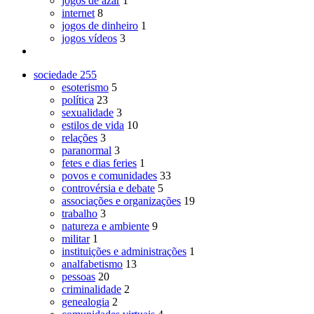
jogos de azar
1
internet
8
jogos de dinheiro
1
jogos vídeos
3
sociedade
255
esoterismo
5
política
23
sexualidade
3
estilos de vida
10
relações
3
paranormal
3
fetes e dias feries
1
povos e comunidades
33
controvérsia e debate
5
associações e organizações
19
trabalho
3
natureza e ambiente
9
militar
1
instituições e administrações
1
analfabetismo
13
pessoas
20
criminalidade
2
genealogia
2