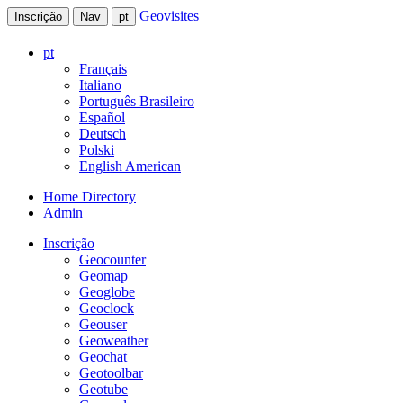
Geovisites
Inscrição
Nav
pt
pt
Français
Italiano
Português Brasileiro
Español
Deutsch
Polski
English American
Home Directory
Admin
Inscrição
Geocounter
Geomap
Geoglobe
Geoclock
Geouser
Geoweather
Geochat
Geotoolbar
Geotube