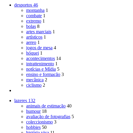
desportos
46
montanha
1
combate
1
extremo
1
bolas
8
artes marciais
1
artísticos
1
aereo
1
jogos de mesa
4
hóquei
1
acontecimentos
14
intrattenimento
1
notícias e Mídia
5
ensino e formação
3
mecânica
2
ciclismo
2
lazeres
132
animais de estimação
40
humour
18
avaliação de fotografias
5
coleccionismo
3
hobbies
50
história viva
11