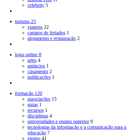
celebrity
5
turismo
25
viagens
22
campos de feriados
1
alojamento e restauração
2
lojas online
8
artes
4
anúncios
1
casamento
2
publicações
1
formação
120
associações
15
guias
1
recursos
1
disciplinas
4
universidades e ensino superior
9
tecnologias da informação e a comunicação para a
educação
7
ensino
41