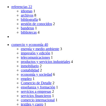
referencias
22
idiomas
1
archivos
8
bibliografía
6
gestión de conocidos
2
banderas
1
bibliotecas
4
comercio y economía
40
energía y medio ambiente
3
impresión y edición
1
telecomunicaciones
1
productos y servicios industriales
4
inmobiliario
2
contabilidad
2
economía y sociedad
6
empleo
1
Comercio de Detalle
2
enseñanza y formación
1
servicios a empresas
2
servicios financieros
1
comercio internacional
1
textiles y cuero
1