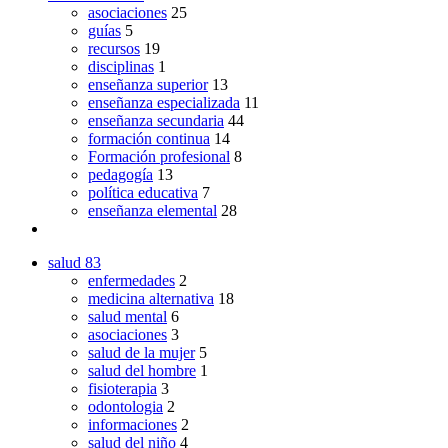
asociaciones
25
guías
5
recursos
19
disciplinas
1
enseñanza superior
13
enseñanza especializada
11
enseñanza secundaria
44
formación continua
14
Formación profesional
8
pedagogía
13
política educativa
7
enseñanza elemental
28
salud
83
enfermedades
2
medicina alternativa
18
salud mental
6
asociaciones
3
salud de la mujer
5
salud del hombre
1
fisioterapia
3
odontologia
2
informaciones
2
salud del niño
4