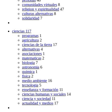
personas
40
comunidades virtuales
8
religion y espiritualidad
47
culturas alternativas
8
solidaridad
7
ciencias
117
programas
1
agricultura
2
ciencias de la tierra
17
alternativas
4
asociaciones
1
matematicas
2
biologia
7
astronomia
6
quimica
1
fisica
2
medio ambiente
16
tecnologia
5
enseñanza y formación
11
ciencias humanas y sociales
14
ciencia y sociedad
11
actualidad y medios
17