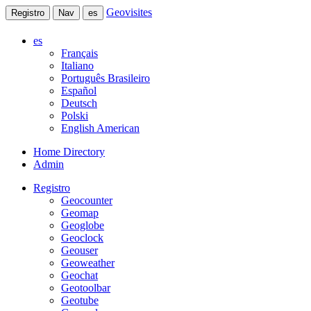
Geovisites
Registro
Nav
es
es
Français
Italiano
Português Brasileiro
Español
Deutsch
Polski
English American
Home Directory
Admin
Registro
Geocounter
Geomap
Geoglobe
Geoclock
Geouser
Geoweather
Geochat
Geotoolbar
Geotube