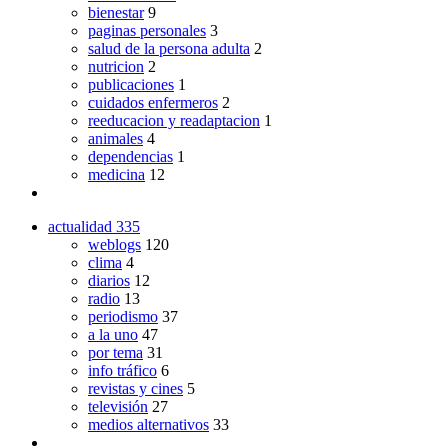
bienestar
9
paginas personales
3
salud de la persona adulta
2
nutricion
2
publicaciones
1
cuidados enfermeros
2
reeducacion y readaptacion
1
animales
4
dependencias
1
medicina
12
actualidad
335
weblogs
120
clima
4
diarios
12
radio
13
periodismo
37
a la uno
47
por tema
31
info tráfico
6
revistas y cines
5
televisión
27
medios alternativos
33