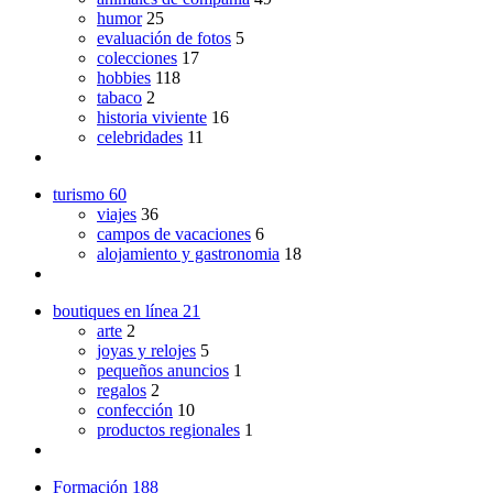
humor
25
evaluación de fotos
5
colecciones
17
hobbies
118
tabaco
2
historia viviente
16
celebridades
11
turismo
60
viajes
36
campos de vacaciones
6
alojamiento y gastronomia
18
boutiques en línea
21
arte
2
joyas y relojes
5
pequeños anuncios
1
regalos
2
confección
10
productos regionales
1
Formación
188