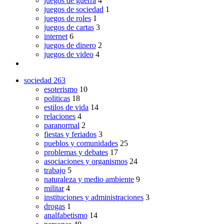
juegos de guerra
4
juegos de sociedad
1
juegos de roles
1
juegos de cartas
3
internet
6
juegos de dinero
2
juegos de video
4
sociedad
263
esoterismo
10
politicas
18
estilos de vida
14
relaciones
4
paranormal
2
fiestas y feriados
3
pueblos y comunidades
25
problemas y debates
17
asociaciones y organismos
24
trabajo
5
naturaleza y medio ambiente
9
militar
4
instituciones y administraciones
3
drogas
1
analfabetismo
14