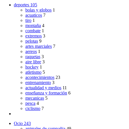
deportes
105
bolas y globos
1
acuaticos
7
tiro
1
montaña
4
combate
1
extremos
3
pelotas
9
artes marciales
7
aereos
1
raquetas
3
aire libre
3
hockey
1
atletismo
5
acontecimientos
23
entrenamiento
3
actualidad y medios
11
enseñanza y formación
6
mecanicas
5
pesca
4
ciclismo
7
Ocio
243
animales de compañia
49