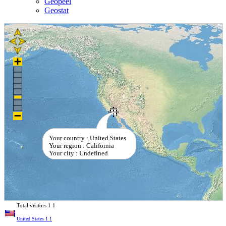
Geopeel
Geostat
Your country : United States
Your region : California
Your city : Undefined
Total visitors
1
1
United States
1
1