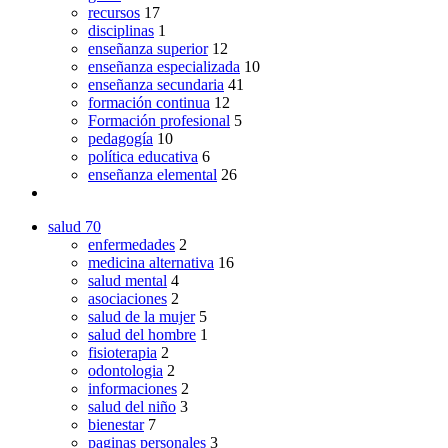
recursos
17
disciplinas
1
enseñanza superior
12
enseñanza especializada
10
enseñanza secundaria
41
formación continua
12
Formación profesional
5
pedagogía
10
política educativa
6
enseñanza elemental
26
salud
70
enfermedades
2
medicina alternativa
16
salud mental
4
asociaciones
2
salud de la mujer
5
salud del hombre
1
fisioterapia
2
odontologia
2
informaciones
2
salud del niño
3
bienestar
7
paginas personales
3