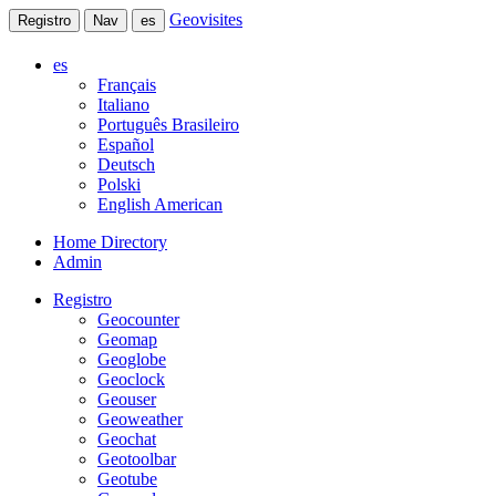
Geovisites
Registro
Nav
es
es
Français
Italiano
Português Brasileiro
Español
Deutsch
Polski
English American
Home Directory
Admin
Registro
Geocounter
Geomap
Geoglobe
Geoclock
Geouser
Geoweather
Geochat
Geotoolbar
Geotube