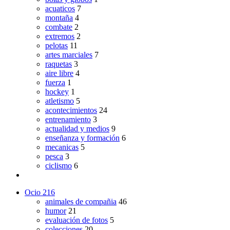
acuaticos
7
montaña
4
combate
2
extremos
2
pelotas
11
artes marciales
7
raquetas
3
aire libre
4
fuerza
1
hockey
1
atletismo
5
acontecimientos
24
entrenamiento
3
actualidad y medios
9
enseñanza y formación
6
mecanicas
5
pesca
3
ciclismo
6
Ocio
216
animales de compañia
46
humor
21
evaluación de fotos
5
colecciones
20