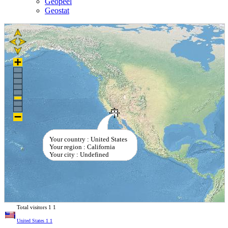
Geopeel
Geostat
Your country : United States
Your region : California
Your city : Undefined
Total visitors
1
1
United States
1
1