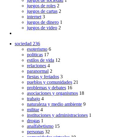
juegos de sociedad
1
juegos de roles
2
juegos de cartas
2
internet
3
juegos de dinero
1
juegos de video
2
sociedad
236
esoterismo
6
politicas
17
estilos de vida
12
relaciones
4
paranormal
2
fiestas y feriados
3
pueblos y comunidades
21
problemas y debates
16
asociaciones y organismos
18
trabajo
4
naturaleza y medio ambiente
9
militar
4
instituciones y administraciones
1
drogas
1
analfabetismo
15
personas
32