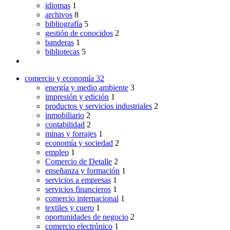
idiomas
1
archivos
8
bibliografía
5
gestión de conocidos
2
banderas
1
bibliotecas
5
comercio y economía
32
energía y medio ambiente
3
impresión y edición
1
productos y servicios industriales
2
inmobiliario
2
contabilidad
2
minas y forrajes
1
economía y sociedad
2
empleo
1
Comercio de Detalle
2
enseñanza y formación
1
servicios a empresas
1
servicios financieros
1
comercio internacional
1
textiles y cuero
1
oportunidades de negocio
2
comercio electrónico
1