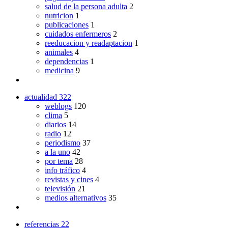
salud de la persona adulta
2
nutricion
1
publicaciones
1
cuidados enfermeros
2
reeducacion y readaptacion
1
animales
4
dependencias
1
medicina
9
actualidad
322
weblogs
120
clima
5
diarios
14
radio
12
periodismo
37
a la uno
42
por tema
28
info tráfico
4
revistas y cines
4
televisión
21
medios alternativos
35
referencias
22