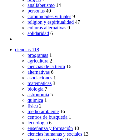
analfabetismo
14
personas
40
comunidades virtuales
9
religion y espiritualidad
47
culturas alternativas
9
solidaridad
6
ciencias
118
programas
1
agricultura
2
ciencias de la tierra
16
alternativas
6
asociaciones
1
matematicas
3
biologia
7
astronomia
5
quimica
1
fisica
2
medio ambiente
16
centros de busqueda
1
tecnologia
6
enseñanza y formación
10
ciencias humanas y sociales
13
ciencia y sociedad
10