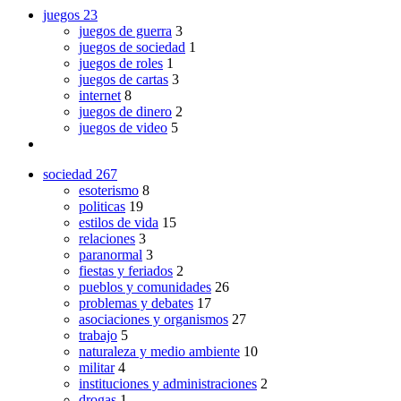
juegos
23
juegos de guerra
3
juegos de sociedad
1
juegos de roles
1
juegos de cartas
3
internet
8
juegos de dinero
2
juegos de video
5
sociedad
267
esoterismo
8
politicas
19
estilos de vida
15
relaciones
3
paranormal
3
fiestas y feriados
2
pueblos y comunidades
26
problemas y debates
17
asociaciones y organismos
27
trabajo
5
naturaleza y medio ambiente
10
militar
4
instituciones y administraciones
2
drogas
1