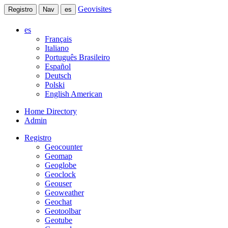
Geovisites
Registro
Nav
es
es
Français
Italiano
Português Brasileiro
Español
Deutsch
Polski
English American
Home Directory
Admin
Registro
Geocounter
Geomap
Geoglobe
Geoclock
Geouser
Geoweather
Geochat
Geotoolbar
Geotube