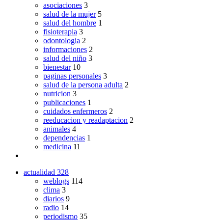
asociaciones
3
salud de la mujer
5
salud del hombre
1
fisioterapia
3
odontologia
2
informaciones
2
salud del niño
3
bienestar
10
paginas personales
3
salud de la persona adulta
2
nutricion
3
publicaciones
1
cuidados enfermeros
2
reeducacion y readaptacion
2
animales
4
dependencias
1
medicina
11
actualidad
328
weblogs
114
clima
3
diarios
9
radio
14
periodismo
35