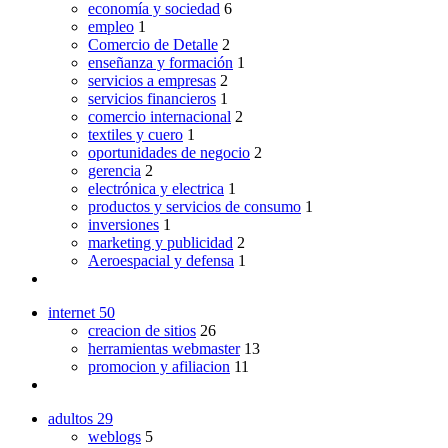
economía y sociedad
6
empleo
1
Comercio de Detalle
2
enseñanza y formación
1
servicios a empresas
2
servicios financieros
1
comercio internacional
2
textiles y cuero
1
oportunidades de negocio
2
gerencia
2
electrónica y electrica
1
productos y servicios de consumo
1
inversiones
1
marketing y publicidad
2
Aeroespacial y defensa
1
internet
50
creacion de sitios
26
herramientas webmaster
13
promocion y afiliacion
11
adultos
29
weblogs
5