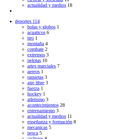
actualidad y medios
18
deportes
114
bolas y globos
1
acuaticos
6
tiro
1
montaña
4
combate
2
extremos
3
pelotas
10
artes marciales
7
aereos
1
raquetas
3
aire libre
3
fuerza
1
hockey
1
atletismo
3
acontecimientos
28
entrenamiento
3
actualidad y medios
11
enseñanza y formación
8
mecanicas
5
pesca
5
ciclismo
8