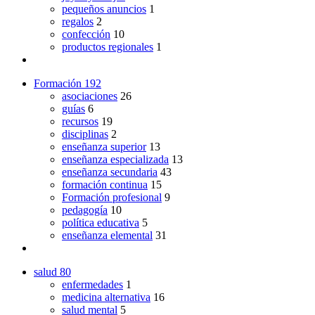
pequeños anuncios
1
regalos
2
confección
10
productos regionales
1
Formación
192
asociaciones
26
guías
6
recursos
19
disciplinas
2
enseñanza superior
13
enseñanza especializada
13
enseñanza secundaria
43
formación continua
15
Formación profesional
9
pedagogía
10
política educativa
5
enseñanza elemental
31
salud
80
enfermedades
1
medicina alternativa
16
salud mental
5