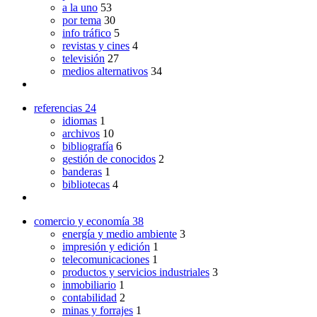
a la uno
53
por tema
30
info tráfico
5
revistas y cines
4
televisión
27
medios alternativos
34
referencias
24
idiomas
1
archivos
10
bibliografía
6
gestión de conocidos
2
banderas
1
bibliotecas
4
comercio y economía
38
energía y medio ambiente
3
impresión y edición
1
telecomunicaciones
1
productos y servicios industriales
3
inmobiliario
1
contabilidad
2
minas y forrajes
1