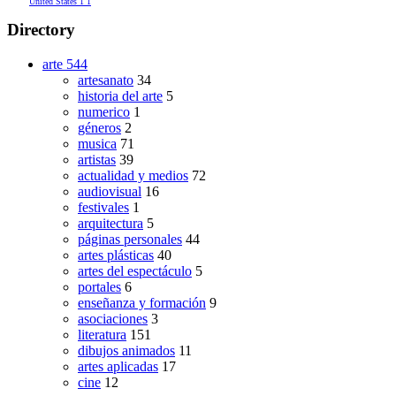
United States
1
1
Directory
arte
544
artesanato
34
historia del arte
5
numerico
1
géneros
2
musica
71
artistas
39
actualidad y medios
72
audiovisual
16
festivales
1
arquitectura
5
páginas personales
44
artes plásticas
40
artes del espectáculo
5
portales
6
enseñanza y formación
9
asociaciones
3
literatura
151
dibujos animados
11
artes aplicadas
17
cine
12