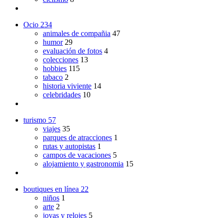
Ocio
234
animales de compañia
47
humor
29
evaluación de fotos
4
colecciones
13
hobbies
115
tabaco
2
historia viviente
14
celebridades
10
turismo
57
viajes
35
parques de atracciones
1
rutas y autopistas
1
campos de vacaciones
5
alojamiento y gastronomia
15
boutiques en línea
22
niños
1
arte
2
joyas y relojes
5