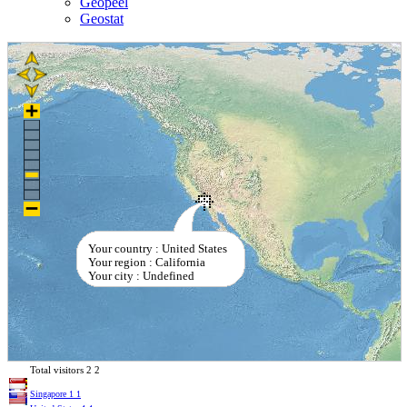
Geopeel
Geostat
Your country : United States
Your region : California
Your city : Undefined
Total visitors
2
2
Singapore
1
1