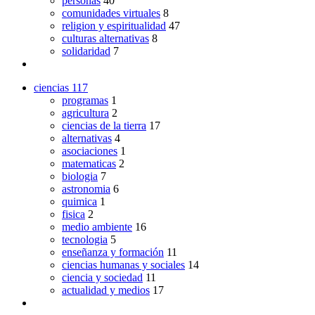
personas
40
comunidades virtuales
8
religion y espiritualidad
47
culturas alternativas
8
solidaridad
7
ciencias
117
programas
1
agricultura
2
ciencias de la tierra
17
alternativas
4
asociaciones
1
matematicas
2
biologia
7
astronomia
6
quimica
1
fisica
2
medio ambiente
16
tecnologia
5
enseñanza y formación
11
ciencias humanas y sociales
14
ciencia y sociedad
11
actualidad y medios
17