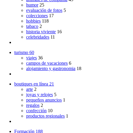
humor
25
evaluación de fotos
5
colecciones
17
hobbies
118
tabaco
2
historia viviente
16
celebridades
11
turismo
60
viajes
36
campos de vacaciones
6
alojamiento y gastronomia
18
boutiques en línea
21
arte
2
joyas y relojes
5
pequeños anuncios
1
regalos
2
confección
10
productos regionales
1
Formación
188