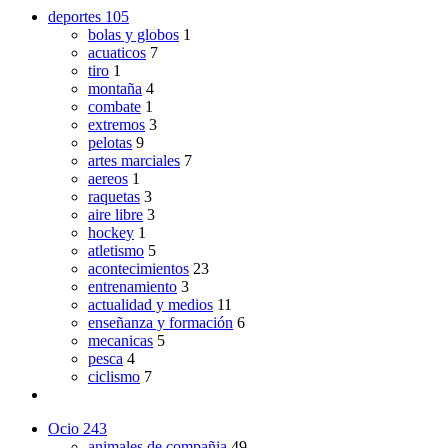
deportes
105
bolas y globos
1
acuaticos
7
tiro
1
montaña
4
combate
1
extremos
3
pelotas
9
artes marciales
7
aereos
1
raquetas
3
aire libre
3
hockey
1
atletismo
5
acontecimientos
23
entrenamiento
3
actualidad y medios
11
enseñanza y formación
6
mecanicas
5
pesca
4
ciclismo
7
Ocio
243
animales de compañia
49