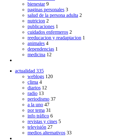
bienestar
9
paginas personales
3
salud de la persona adulta
2
nutricion
2
publicaciones
1
cuidados enfermeros
2
reeducacion y readaptacion
1
animales
4
dependencias
1
medicina
12
actualidad
335
weblogs
120
clima
4
diarios
12
radio
13
periodismo
37
a la uno
47
por tema
31
info tráfico
6
revistas y cines
5
televisión
27
medios alternativos
33