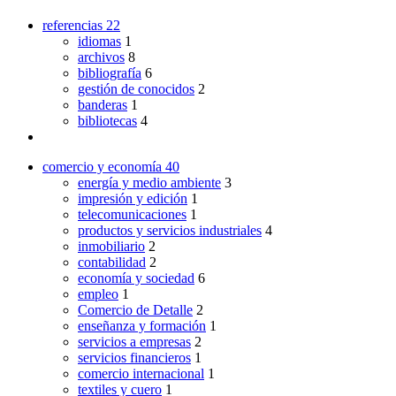
referencias
22
idiomas
1
archivos
8
bibliografía
6
gestión de conocidos
2
banderas
1
bibliotecas
4
comercio y economía
40
energía y medio ambiente
3
impresión y edición
1
telecomunicaciones
1
productos y servicios industriales
4
inmobiliario
2
contabilidad
2
economía y sociedad
6
empleo
1
Comercio de Detalle
2
enseñanza y formación
1
servicios a empresas
2
servicios financieros
1
comercio internacional
1
textiles y cuero
1