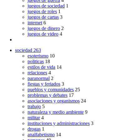
juegos de guerra
4
juegos de sociedad
1
juegos de roles
1
juegos de cartas
3
internet
6
juegos de dinero
2
juegos de video
4
sociedad
263
esoterismo
10
politicas
18
estilos de vida
14
relaciones
4
paranormal
2
fiestas y feriados
3
pueblos y comunidades
25
problemas y debates
17
asociaciones y organismos
24
trabajo
5
naturaleza y medio ambiente
9
militar
4
instituciones y administraciones
3
drogas
1
analfabetismo
14