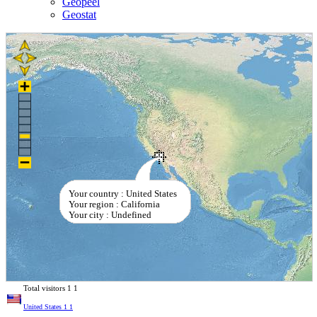
Geopeel
Geostat
Your country : United States
Your region : California
Your city : Undefined
Total visitors
1
1
United States
1
1