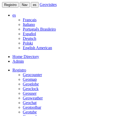
Geovisites
Registro
Nav
es
es
Français
Italiano
Português Brasileiro
Español
Deutsch
Polski
English American
Home Directory
Admin
Registro
Geocounter
Geomap
Geoglobe
Geoclock
Geouser
Geoweather
Geochat
Geotoolbar
Geotube