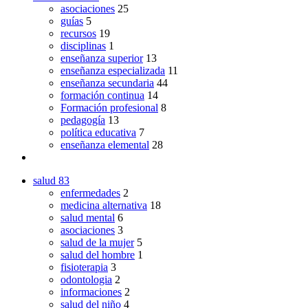
asociaciones
25
guías
5
recursos
19
disciplinas
1
enseñanza superior
13
enseñanza especializada
11
enseñanza secundaria
44
formación continua
14
Formación profesional
8
pedagogía
13
política educativa
7
enseñanza elemental
28
salud
83
enfermedades
2
medicina alternativa
18
salud mental
6
asociaciones
3
salud de la mujer
5
salud del hombre
1
fisioterapia
3
odontologia
2
informaciones
2
salud del niño
4