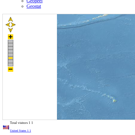
Geopeel
Geostat
Total visitors
1
1
United States
1
1