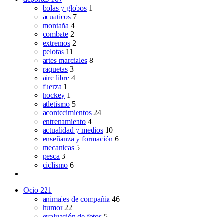
bolas y globos
1
acuaticos
7
montaña
4
combate
2
extremos
2
pelotas
11
artes marciales
8
raquetas
3
aire libre
4
fuerza
1
hockey
1
atletismo
5
acontecimientos
24
entrenamiento
4
actualidad y medios
10
enseñanza y formación
6
mecanicas
5
pesca
3
ciclismo
6
Ocio
221
animales de compañia
46
humor
22
evaluación de fotos
5