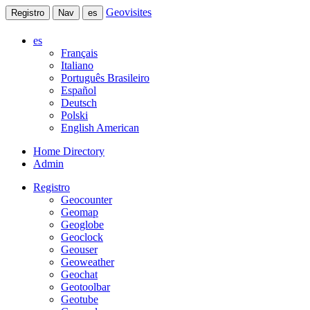
Geovisites
Registro
Nav
es
es
Français
Italiano
Português Brasileiro
Español
Deutsch
Polski
English American
Home Directory
Admin
Registro
Geocounter
Geomap
Geoglobe
Geoclock
Geouser
Geoweather
Geochat
Geotoolbar
Geotube