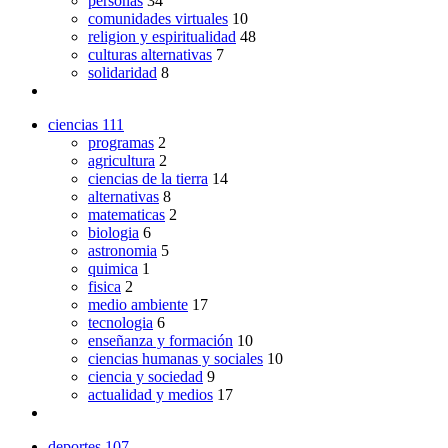
personas
34
comunidades virtuales
10
religion y espiritualidad
48
culturas alternativas
7
solidaridad
8
ciencias
111
programas
2
agricultura
2
ciencias de la tierra
14
alternativas
8
matematicas
2
biologia
6
astronomia
5
quimica
1
fisica
2
medio ambiente
17
tecnologia
6
enseñanza y formación
10
ciencias humanas y sociales
10
ciencia y sociedad
9
actualidad y medios
17
deportes
107