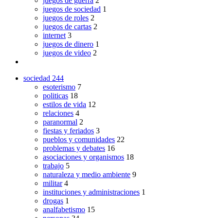
juegos de guerra
2
juegos de sociedad
1
juegos de roles
2
juegos de cartas
2
internet
3
juegos de dinero
1
juegos de video
2
sociedad
244
esoterismo
7
politicas
18
estilos de vida
12
relaciones
4
paranormal
2
fiestas y feriados
3
pueblos y comunidades
22
problemas y debates
16
asociaciones y organismos
18
trabajo
5
naturaleza y medio ambiente
9
militar
4
instituciones y administraciones
1
drogas
1
analfabetismo
15