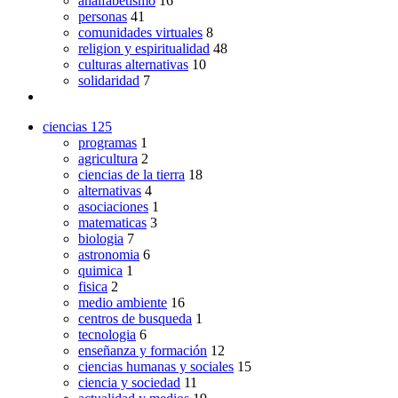
analfabetismo
16
personas
41
comunidades virtuales
8
religion y espiritualidad
48
culturas alternativas
10
solidaridad
7
ciencias
125
programas
1
agricultura
2
ciencias de la tierra
18
alternativas
4
asociaciones
1
matematicas
3
biologia
7
astronomia
6
quimica
1
fisica
2
medio ambiente
16
centros de busqueda
1
tecnologia
6
enseñanza y formación
12
ciencias humanas y sociales
15
ciencia y sociedad
11