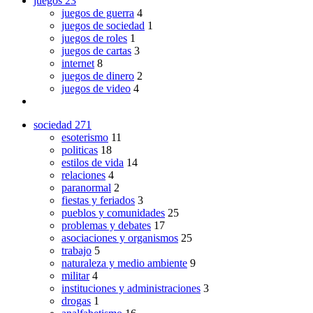
juegos
23
juegos de guerra
4
juegos de sociedad
1
juegos de roles
1
juegos de cartas
3
internet
8
juegos de dinero
2
juegos de video
4
sociedad
271
esoterismo
11
politicas
18
estilos de vida
14
relaciones
4
paranormal
2
fiestas y feriados
3
pueblos y comunidades
25
problemas y debates
17
asociaciones y organismos
25
trabajo
5
naturaleza y medio ambiente
9
militar
4
instituciones y administraciones
3
drogas
1