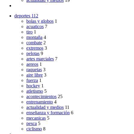
actualidad y medios
19
deportes
112
bolas y globos
1
acuaticos
7
tiro
1
montaña
4
combate
2
extremos
3
pelotas
9
artes marciales
7
aereos
1
raquetas
3
aire libre
3
fuerza
1
hockey
1
atletismo
5
acontecimientos
25
entrenamiento
4
actualidad y medios
11
enseñanza y formación
6
mecanicas
5
pesca
5
ciclismo
8