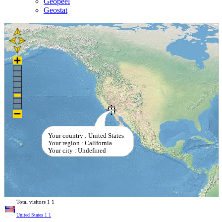
Geopeel
Geostat
Your country : United States
Your region : California
Your city : Undefined
Total visitors
1
1
United States
1
1