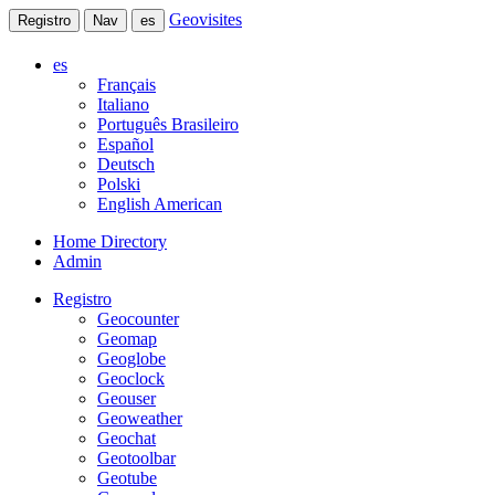
Geovisites
Registro
Nav
es
es
Français
Italiano
Português Brasileiro
Español
Deutsch
Polski
English American
Home Directory
Admin
Registro
Geocounter
Geomap
Geoglobe
Geoclock
Geouser
Geoweather
Geochat
Geotoolbar
Geotube