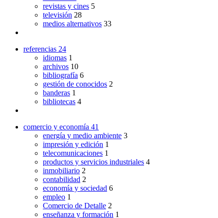
revistas y cines
5
televisión
28
medios alternativos
33
referencias
24
idiomas
1
archivos
10
bibliografía
6
gestión de conocidos
2
banderas
1
bibliotecas
4
comercio y economía
41
energía y medio ambiente
3
impresión y edición
1
telecomunicaciones
1
productos y servicios industriales
4
inmobiliario
2
contabilidad
2
economía y sociedad
6
empleo
1
Comercio de Detalle
2
enseñanza y formación
1