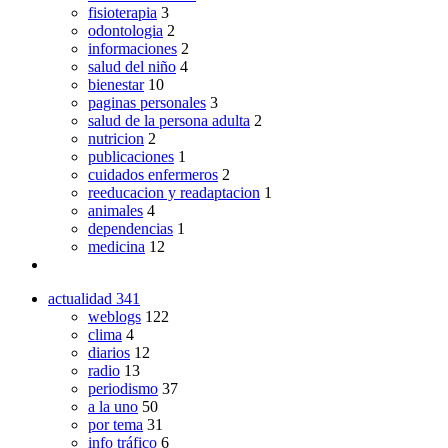
fisioterapia
3
odontologia
2
informaciones
2
salud del niño
4
bienestar
10
paginas personales
3
salud de la persona adulta
2
nutricion
2
publicaciones
1
cuidados enfermeros
2
reeducacion y readaptacion
1
animales
4
dependencias
1
medicina
12
actualidad
341
weblogs
122
clima
4
diarios
12
radio
13
periodismo
37
a la uno
50
por tema
31
info tráfico
6