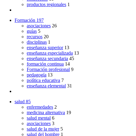
productos regionales
1
Formación
197
asociaciones
26
guías
5
recursos
20
disciplinas
1
enseñanza superior
13
enseñanza especializada
13
enseñanza secundaria
45
formación continua
14
Formación profesional
9
pedagogía
13
política educativa
7
enseñanza elemental
31
salud
85
enfermedades
2
medicina alternativa
19
salud mental
6
asociaciones
3
salud de la mujer
5
salud del hombre
1