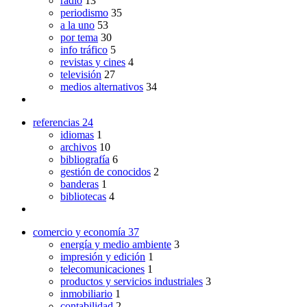
radio
13
periodismo
35
a la uno
53
por tema
30
info tráfico
5
revistas y cines
4
televisión
27
medios alternativos
34
referencias
24
idiomas
1
archivos
10
bibliografía
6
gestión de conocidos
2
banderas
1
bibliotecas
4
comercio y economía
37
energía y medio ambiente
3
impresión y edición
1
telecomunicaciones
1
productos y servicios industriales
3
inmobiliario
1
contabilidad
2