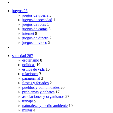
juegos
23
juegos de guerra
3
juegos de sociedad
1
juegos de roles
1
juegos de cartas
3
internet
8
juegos de dinero
2
juegos de video
5
sociedad
267
esoterismo
8
politicas
19
estilos de vida
15
relaciones
3
paranormal
3
fiestas y feriados
2
pueblos y comunidades
26
problemas y debates
17
asociaciones y organismos
27
trabajo
5
naturaleza y medio ambiente
10
militar
4