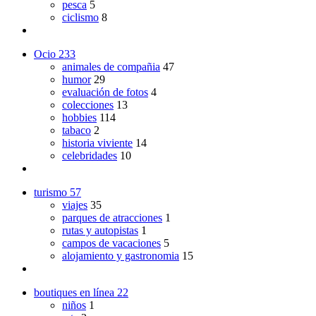
pesca
5
ciclismo
8
Ocio
233
animales de compañia
47
humor
29
evaluación de fotos
4
colecciones
13
hobbies
114
tabaco
2
historia viviente
14
celebridades
10
turismo
57
viajes
35
parques de atracciones
1
rutas y autopistas
1
campos de vacaciones
5
alojamiento y gastronomia
15
boutiques en línea
22
niños
1