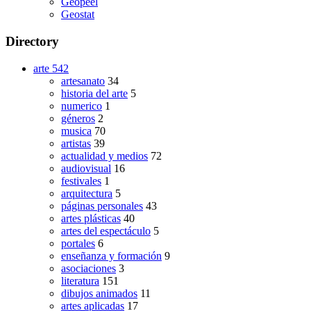
Geopeel
Geostat
Directory
arte
542
artesanato
34
historia del arte
5
numerico
1
géneros
2
musica
70
artistas
39
actualidad y medios
72
audiovisual
16
festivales
1
arquitectura
5
páginas personales
43
artes plásticas
40
artes del espectáculo
5
portales
6
enseñanza y formación
9
asociaciones
3
literatura
151
dibujos animados
11
artes aplicadas
17