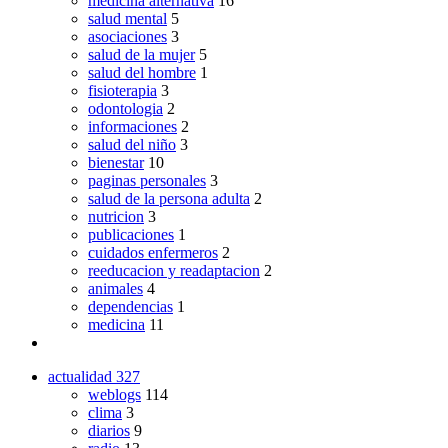
medicina alternativa
16
salud mental
5
asociaciones
3
salud de la mujer
5
salud del hombre
1
fisioterapia
3
odontologia
2
informaciones
2
salud del niño
3
bienestar
10
paginas personales
3
salud de la persona adulta
2
nutricion
3
publicaciones
1
cuidados enfermeros
2
reeducacion y readaptacion
2
animales
4
dependencias
1
medicina
11
actualidad
327
weblogs
114
clima
3
diarios
9