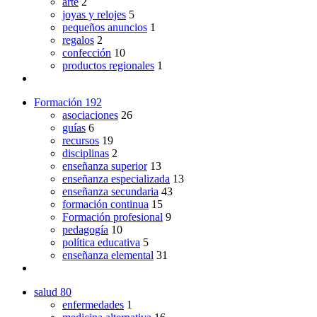
arte
2
joyas y relojes
5
pequeños anuncios
1
regalos
2
confección
10
productos regionales
1
Formación
192
asociaciones
26
guías
6
recursos
19
disciplinas
2
enseñanza superior
13
enseñanza especializada
13
enseñanza secundaria
43
formación continua
15
Formación profesional
9
pedagogía
10
política educativa
5
enseñanza elemental
31
salud
80
enfermedades
1