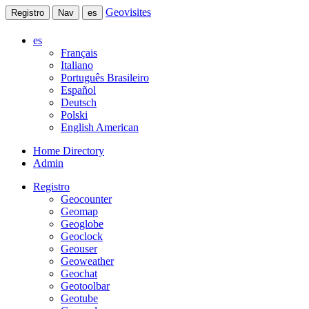
Geovisites
Registro
Nav
es
es
Français
Italiano
Português Brasileiro
Español
Deutsch
Polski
English American
Home Directory
Admin
Registro
Geocounter
Geomap
Geoglobe
Geoclock
Geouser
Geoweather
Geochat
Geotoolbar
Geotube