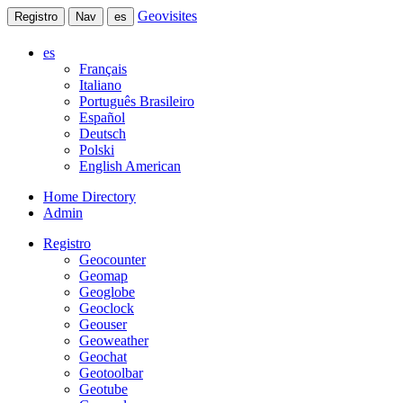
Geovisites
Registro
Nav
es
es
Français
Italiano
Português Brasileiro
Español
Deutsch
Polski
English American
Home Directory
Admin
Registro
Geocounter
Geomap
Geoglobe
Geoclock
Geouser
Geoweather
Geochat
Geotoolbar
Geotube