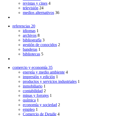
revistas y cines
4
televisión
24
medios alternativos
36
referencias
20
idiomas
1
archivos
8
bibliografía
3
gestión de conocidos
2
banderas
1
bibliotecas
5
comercio y economía
35
energía y medio ambiente
4
impresión y edición
1
productos y servicios industriales
1
inmobiliario
1
contabilidad
2
minas y forrajes
1
química
1
economía y sociedad
2
empleo
1
Comercio de Detalle
4