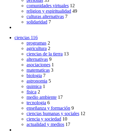
personas
33
comunidades virtuales
12
religion y espiritualidad
49
culturas alternativas
7
solidaridad
7
ciencias
116
programas
2
agricultura
2
ciencias de la tierra
13
alternativas
9
asociaciones
1
matematicas
3
biologia
7
astronomia
5
quimica
1
fisica
2
medio ambiente
17
tecnologia
6
enseñanza y formación
9
ciencias humanas y sociales
12
ciencia y sociedad
10
actualidad y medios
17