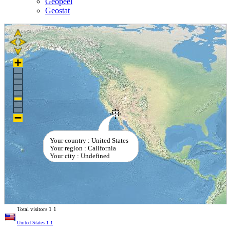
Geopeel
Geostat
Your country : United States
Your region : California
Your city : Undefined
Total visitors
1
1
United States
1
1