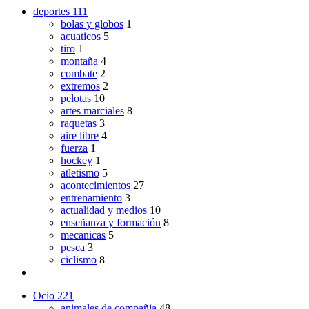
deportes
111
bolas y globos
1
acuaticos
5
tiro
1
montaña
4
combate
2
extremos
2
pelotas
10
artes marciales
8
raquetas
3
aire libre
4
fuerza
1
hockey
1
atletismo
5
acontecimientos
27
entrenamiento
3
actualidad y medios
10
enseñanza y formación
8
mecanicas
5
pesca
3
ciclismo
8
Ocio
221
animales de compañia
48