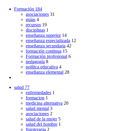
Formación
184
asociaciones
31
guías
4
recursos
19
disciplinas
1
enseñanza superior
14
enseñanza especializada
12
enseñanza secundaria
42
formación continua
15
Formación profesional
6
pedagogía
8
política educativa
4
enseñanza elemental
28
salud
77
enfermedades
1
formacion
1
medicina alternativa
20
salud mental
3
asociaciones
2
salud de la mujer
5
salud del hombre
1
fisioterapia
2