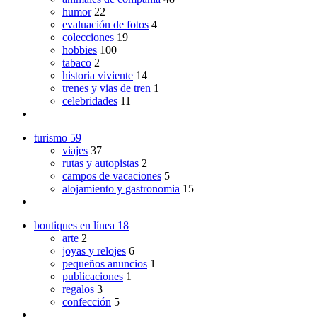
humor
22
evaluación de fotos
4
colecciones
19
hobbies
100
tabaco
2
historia viviente
14
trenes y vias de tren
1
celebridades
11
turismo
59
viajes
37
rutas y autopistas
2
campos de vacaciones
5
alojamiento y gastronomia
15
boutiques en línea
18
arte
2
joyas y relojes
6
pequeños anuncios
1
publicaciones
1
regalos
3
confección
5