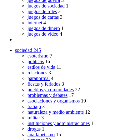
juegos de guerra
3
juegos de sociedad
1
juegos de roles
2
juegos de cartas
3
internet
4
juegos de dinero
1
juegos de video
4
sociedad
245
esoterismo
7
politicas
16
estilos de vida
11
relaciones
3
paranormal
4
fiestas y feriados
3
pueblos y comunidades
22
problemas y debates
17
asociaciones y organismos
19
trabajo
3
naturaleza y medio ambiente
12
militar
3
instituciones y administraciones
1
drogas
1
analfabetismo
15