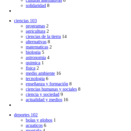
culturas alternativas
6
solidaridad
8
ciencias
103
programas
2
agricultura
2
ciencias de la tierra
14
alternativas
8
matematicas
2
biologia
5
astronomia
4
quimica
1
fisica
2
medio ambiente
16
tecnologia
6
enseñanza y formación
8
ciencias humanas y sociales
8
ciencia y sociedad
9
actualidad y medios
16
deportes
102
bolas y globos
1
acuaticos
6
montaña
4