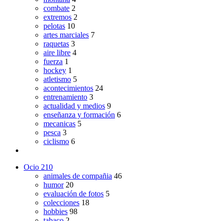
combate
2
extremos
2
pelotas
10
artes marciales
7
raquetas
3
aire libre
4
fuerza
1
hockey
1
atletismo
5
acontecimientos
24
entrenamiento
3
actualidad y medios
9
enseñanza y formación
6
mecanicas
5
pesca
3
ciclismo
6
Ocio
210
animales de compañia
46
humor
20
evaluación de fotos
5
colecciones
18
hobbies
98
tabaco
2