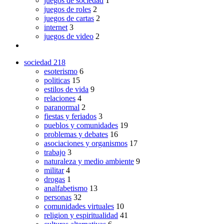
juegos de sociedad
1
juegos de roles
2
juegos de cartas
2
internet
3
juegos de video
2
sociedad
218
esoterismo
6
politicas
15
estilos de vida
9
relaciones
4
paranormal
2
fiestas y feriados
3
pueblos y comunidades
19
problemas y debates
16
asociaciones y organismos
17
trabajo
3
naturaleza y medio ambiente
9
militar
4
drogas
1
analfabetismo
13
personas
32
comunidades virtuales
10
religion y espiritualidad
41