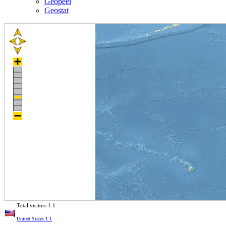
Geopeel
Geostat
Total visitors
1
1
United States
1
1