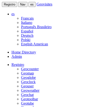
Geovisites
Registro
Nav
es
es
Français
Italiano
Português Brasileiro
Español
Deutsch
Polski
English American
Home Directory
Admin
Registro
Geocounter
Geomap
Geoglobe
Geoclock
Geouser
Geoweather
Geochat
Geotoolbar
Geotube