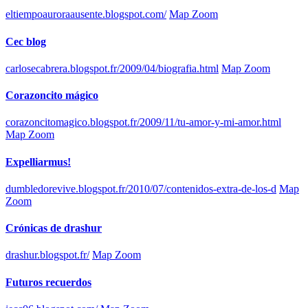
eltiempoauroraausente.blogspot.com/
Map Zoom
Cec blog
carlosecabrera.blogspot.fr/2009/04/biografia.html
Map Zoom
Corazoncito mágico
corazoncitomagico.blogspot.fr/2009/11/tu-amor-y-mi-amor.html
Map Zoom
Expelliarmus!
dumbledorevive.blogspot.fr/2010/07/contenidos-extra-de-los-d
Map
Zoom
Crónicas de drashur
drashur.blogspot.fr/
Map Zoom
Futuros recuerdos