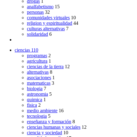
drogas
1
analfabetismo
15
personas
32
comunidades virtuales
10
religion y espiritualidad
44
culturas alternativas
7
solidaridad
6
ciencias
110
programas
2
agricultura
1
ciencias de la tierra
12
alternativas
8
asociaciones
1
matematicas
3
biologia
7
astronomia
5
quimica
1
fisica
2
medio ambiente
16
tecnologia
5
enseñanza y formación
8
ciencias humanas y sociales
12
ciencia y sociedad
10