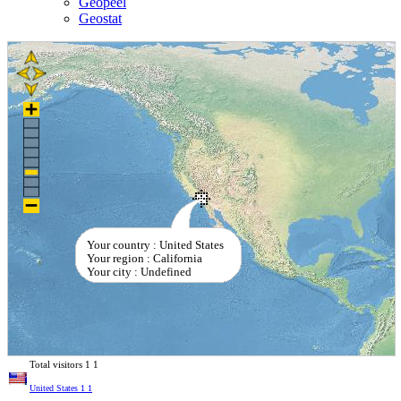
Geopeel
Geostat
Your country : United States
Your region : California
Your city : Undefined
Total visitors
1
1
United States
1
1