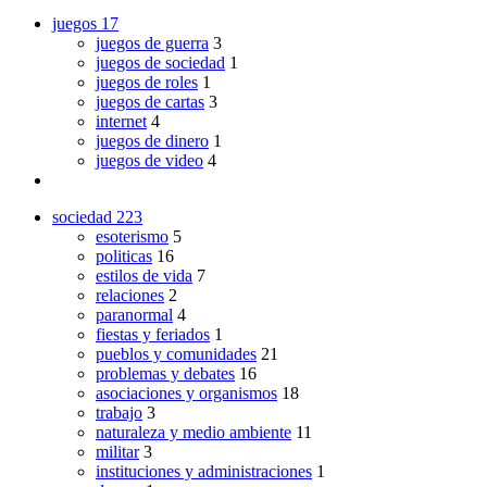
juegos
17
juegos de guerra
3
juegos de sociedad
1
juegos de roles
1
juegos de cartas
3
internet
4
juegos de dinero
1
juegos de video
4
sociedad
223
esoterismo
5
politicas
16
estilos de vida
7
relaciones
2
paranormal
4
fiestas y feriados
1
pueblos y comunidades
21
problemas y debates
16
asociaciones y organismos
18
trabajo
3
naturaleza y medio ambiente
11
militar
3
instituciones y administraciones
1