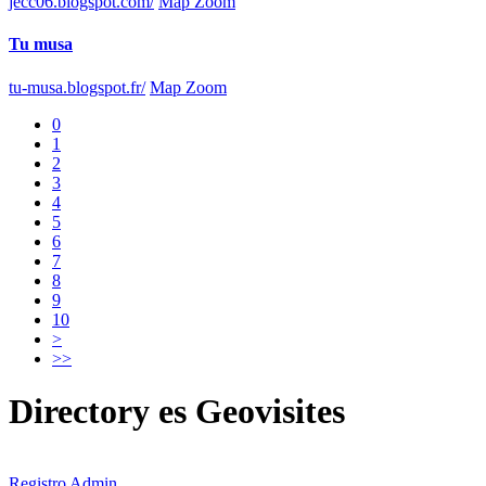
jecc06.blogspot.com/
Map Zoom
Tu musa
tu-musa.blogspot.fr/
Map Zoom
0
1
2
3
4
5
6
7
8
9
10
>
>>
Directory
es
Geovisites
Registro
Admin