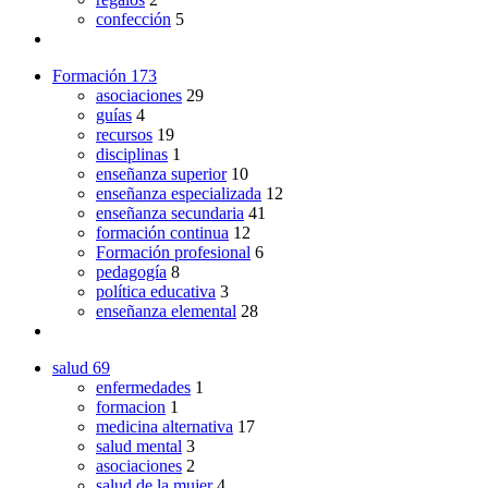
confección
5
Formación
173
asociaciones
29
guías
4
recursos
19
disciplinas
1
enseñanza superior
10
enseñanza especializada
12
enseñanza secundaria
41
formación continua
12
Formación profesional
6
pedagogía
8
política educativa
3
enseñanza elemental
28
salud
69
enfermedades
1
formacion
1
medicina alternativa
17
salud mental
3
asociaciones
2
salud de la mujer
4