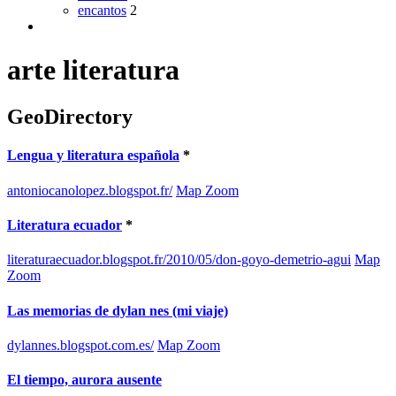
encantos
2
arte literatura
GeoDirectory
Lengua y literatura española
*
antoniocanolopez.blogspot.fr/
Map Zoom
Literatura ecuador
*
literaturaecuador.blogspot.fr/2010/05/don-goyo-demetrio-agui
Map
Zoom
Las memorias de dylan nes (mi viaje)
dylannes.blogspot.com.es/
Map Zoom
El tiempo, aurora ausente