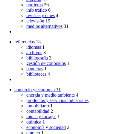
por tema
26
info tráfico
6
revistas y cines
4
televisión
19
medios alternativos
31
referencias
18
idiomas
1
archivos
8
bibliografía
3
gestión de conocidos
1
banderas
1
bibliotecas
4
comercio y economía
31
energía y medio ambiente
4
productos y servicios industriales
1
inmobiliario
1
contabilidad
2
minas y forrajes
1
química
1
economía y sociedad
2
empleo
1