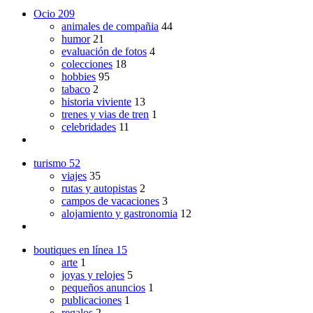
Ocio
209
animales de compañia
44
humor
21
evaluación de fotos
4
colecciones
18
hobbies
95
tabaco
2
historia viviente
13
trenes y vias de tren
1
celebridades
11
turismo
52
viajes
35
rutas y autopistas
2
campos de vacaciones
3
alojamiento y gastronomia
12
boutiques en línea
15
arte
1
joyas y relojes
5
pequeños anuncios
1
publicaciones
1
regalos
2