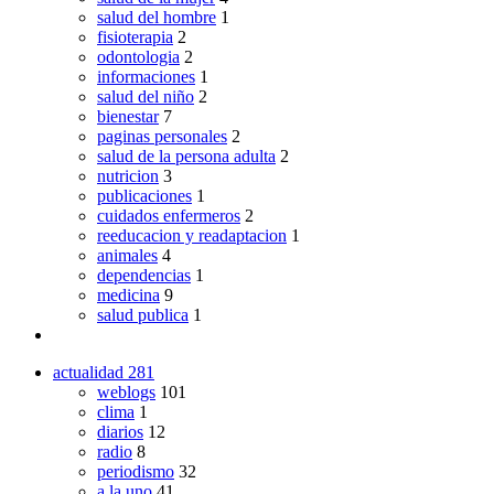
salud del hombre
1
fisioterapia
2
odontologia
2
informaciones
1
salud del niño
2
bienestar
7
paginas personales
2
salud de la persona adulta
2
nutricion
3
publicaciones
1
cuidados enfermeros
2
reeducacion y readaptacion
1
animales
4
dependencias
1
medicina
9
salud publica
1
actualidad
281
weblogs
101
clima
1
diarios
12
radio
8
periodismo
32
a la uno
41