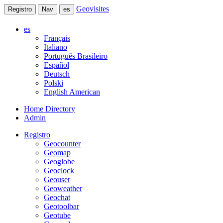
Geovisites
Registro
Nav
es
es
Français
Italiano
Português Brasileiro
Español
Deutsch
Polski
English American
Home Directory
Admin
Registro
Geocounter
Geomap
Geoglobe
Geoclock
Geouser
Geoweather
Geochat
Geotoolbar
Geotube