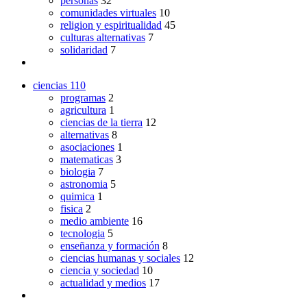
personas
32
comunidades virtuales
10
religion y espiritualidad
45
culturas alternativas
7
solidaridad
7
ciencias
110
programas
2
agricultura
1
ciencias de la tierra
12
alternativas
8
asociaciones
1
matematicas
3
biologia
7
astronomia
5
quimica
1
fisica
2
medio ambiente
16
tecnologia
5
enseñanza y formación
8
ciencias humanas y sociales
12
ciencia y sociedad
10
actualidad y medios
17