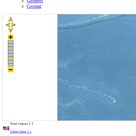
Geopeel
Geostat
Total visitors
1
1
United States
1
1