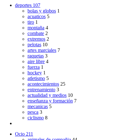
deportes
107
bolas y globos
1
acuaticos
5
tiro
1
montaña
4
combate
2
extremos
2
pelotas
10
artes marciales
7
raquetas
3
aire libre
4
fuerza
1
hockey
1
atletismo
5
acontecimientos
25
entrenamiento
3
actualidad y medios
10
enseñanza y formación
7
mecanicas
5
pesca
3
ciclismo
8
Ocio
211
animales de compañia
44