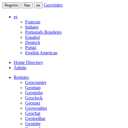
Geovisites
Registro
Nav
es
es
Français
Italiano
Português Brasileiro
Español
Deutsch
Polski
English American
Home Directory
Admin
Registro
Geocounter
Geomap
Geoglobe
Geoclock
Geouser
Geoweather
Geochat
Geotoolbar
Geotube