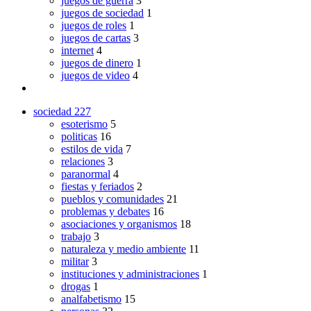
juegos de guerra
3
juegos de sociedad
1
juegos de roles
1
juegos de cartas
3
internet
4
juegos de dinero
1
juegos de video
4
sociedad
227
esoterismo
5
politicas
16
estilos de vida
7
relaciones
3
paranormal
4
fiestas y feriados
2
pueblos y comunidades
21
problemas y debates
16
asociaciones y organismos
18
trabajo
3
naturaleza y medio ambiente
11
militar
3
instituciones y administraciones
1
drogas
1
analfabetismo
15