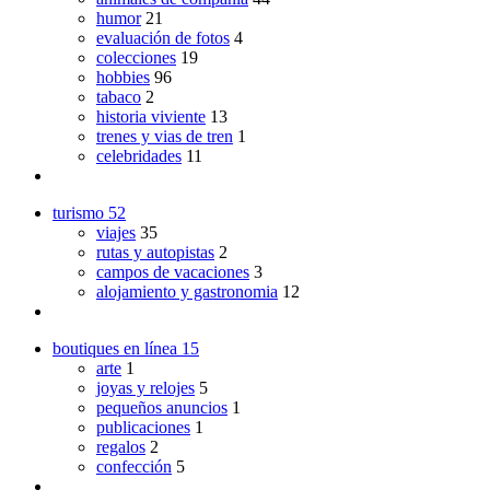
humor
21
evaluación de fotos
4
colecciones
19
hobbies
96
tabaco
2
historia viviente
13
trenes y vias de tren
1
celebridades
11
turismo
52
viajes
35
rutas y autopistas
2
campos de vacaciones
3
alojamiento y gastronomia
12
boutiques en línea
15
arte
1
joyas y relojes
5
pequeños anuncios
1
publicaciones
1
regalos
2
confección
5