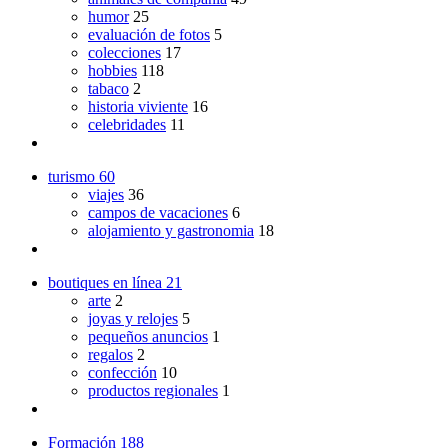
humor
25
evaluación de fotos
5
colecciones
17
hobbies
118
tabaco
2
historia viviente
16
celebridades
11
turismo
60
viajes
36
campos de vacaciones
6
alojamiento y gastronomia
18
boutiques en línea
21
arte
2
joyas y relojes
5
pequeños anuncios
1
regalos
2
confección
10
productos regionales
1
Formación
188