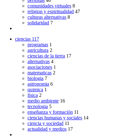
personas
40
comunidades virtuales
8
religion y espiritualidad
47
culturas alternativas
8
solidaridad
7
ciencias
117
programas
1
agricultura
2
ciencias de la tierra
17
alternativas
4
asociaciones
1
matematicas
2
biologia
7
astronomia
6
quimica
1
fisica
2
medio ambiente
16
tecnologia
5
enseñanza y formación
11
ciencias humanas y sociales
14
ciencia y sociedad
11
actualidad y medios
17