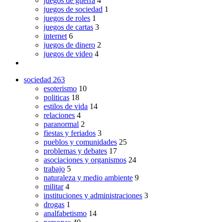
juegos de guerra
4
juegos de sociedad
1
juegos de roles
1
juegos de cartas
3
internet
6
juegos de dinero
2
juegos de video
4
sociedad
263
esoterismo
10
politicas
18
estilos de vida
14
relaciones
4
paranormal
2
fiestas y feriados
3
pueblos y comunidades
25
problemas y debates
17
asociaciones y organismos
24
trabajo
5
naturaleza y medio ambiente
9
militar
4
instituciones y administraciones
3
drogas
1
analfabetismo
14