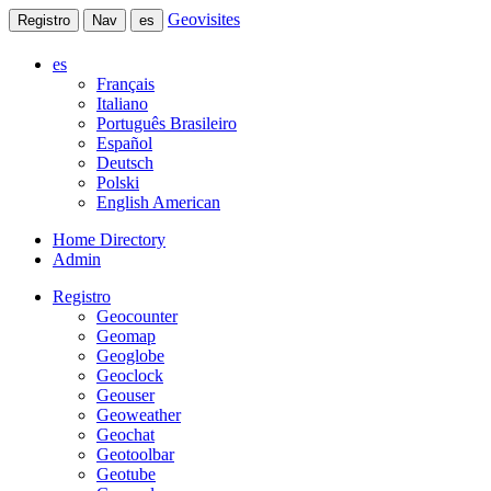
Geovisites
Registro
Nav
es
es
Français
Italiano
Português Brasileiro
Español
Deutsch
Polski
English American
Home Directory
Admin
Registro
Geocounter
Geomap
Geoglobe
Geoclock
Geouser
Geoweather
Geochat
Geotoolbar
Geotube