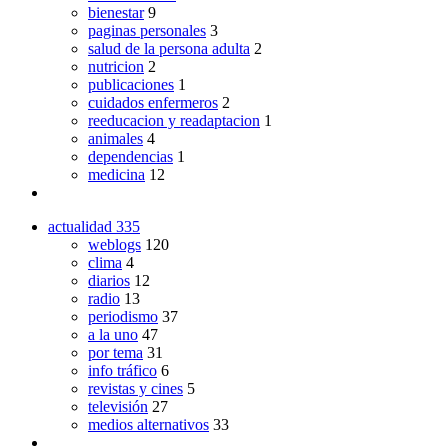
bienestar
9
paginas personales
3
salud de la persona adulta
2
nutricion
2
publicaciones
1
cuidados enfermeros
2
reeducacion y readaptacion
1
animales
4
dependencias
1
medicina
12
actualidad
335
weblogs
120
clima
4
diarios
12
radio
13
periodismo
37
a la uno
47
por tema
31
info tráfico
6
revistas y cines
5
televisión
27
medios alternativos
33