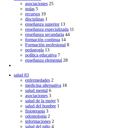
asociaciones
25
guías
5
recursos
19
disciplinas
1
enseñanza superior
13
enseñanza especializada
11
enseñanza secundaria
44
formación continua
14
Formación profesional
8
pedagogía
13
política educativa
7
enseñanza elemental
28
salud
83
enfermedades
2
medicina alternativa
18
salud mental
6
asociaciones
3
salud de la mujer
5
salud del hombre
1
fisioterapia
3
odontologia
2
informaciones
2
salud del niño
4