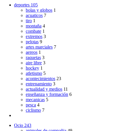
deportes
105
bolas y globos
1
acuaticos
7
tiro
1
montaña
4
combate
1
extremos
3
pelotas
9
artes marciales
7
aereos
1
raquetas
3
aire libre
3
hockey
1
atletismo
5
acontecimientos
23
entrenamiento
3
actualidad y medios
11
enseñanza y formación
6
mecanicas
5
pesca
4
ciclismo
7
Ocio
243
animales de compañia
49