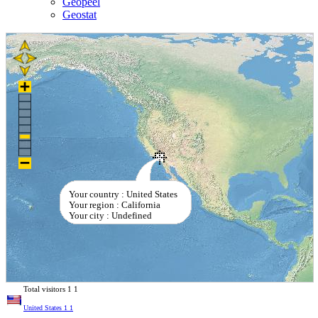
Geopeel
Geostat
Your country : United States
Your region : California
Your city : Undefined
Total visitors
1
1
United States
1
1