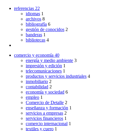
referencias
22
idiomas
1
archivos
8
bibliografía
6
gestión de conocidos
2
banderas
1
bibliotecas
4
comercio y economía
40
energía y medio ambiente
3
impresión y edición
1
telecomunicaciones
1
productos y servicios industriales
4
inmobiliario
2
contabilidad
2
economía y sociedad
6
empleo
1
Comercio de Detalle
2
enseñanza y formación
1
servicios a empresas
2
servicios financieros
1
comercio internacional
1
textiles y cuero
1