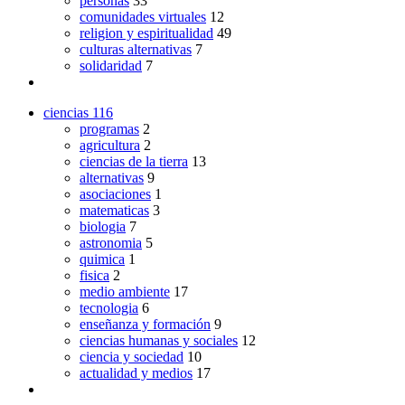
personas
33
comunidades virtuales
12
religion y espiritualidad
49
culturas alternativas
7
solidaridad
7
ciencias
116
programas
2
agricultura
2
ciencias de la tierra
13
alternativas
9
asociaciones
1
matematicas
3
biologia
7
astronomia
5
quimica
1
fisica
2
medio ambiente
17
tecnologia
6
enseñanza y formación
9
ciencias humanas y sociales
12
ciencia y sociedad
10
actualidad y medios
17