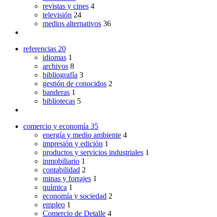
revistas y cines
4
televisión
24
medios alternativos
36
referencias
20
idiomas
1
archivos
8
bibliografía
3
gestión de conocidos
2
banderas
1
bibliotecas
5
comercio y economía
35
energía y medio ambiente
4
impresión y edición
1
productos y servicios industriales
1
inmobiliario
1
contabilidad
2
minas y forrajes
1
química
1
economía y sociedad
2
empleo
1
Comercio de Detalle
4