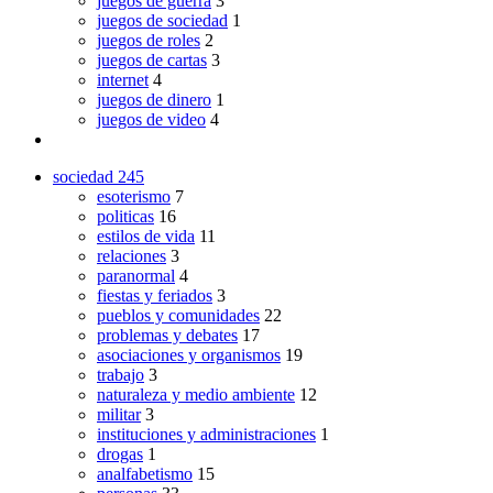
juegos de guerra
3
juegos de sociedad
1
juegos de roles
2
juegos de cartas
3
internet
4
juegos de dinero
1
juegos de video
4
sociedad
245
esoterismo
7
politicas
16
estilos de vida
11
relaciones
3
paranormal
4
fiestas y feriados
3
pueblos y comunidades
22
problemas y debates
17
asociaciones y organismos
19
trabajo
3
naturaleza y medio ambiente
12
militar
3
instituciones y administraciones
1
drogas
1
analfabetismo
15