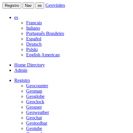
Geovisites
Registro
Nav
es
es
Français
Italiano
Português Brasileiro
Español
Deutsch
Polski
English American
Home Directory
Admin
Registro
Geocounter
Geomap
Geoglobe
Geoclock
Geouser
Geoweather
Geochat
Geotoolbar
Geotube