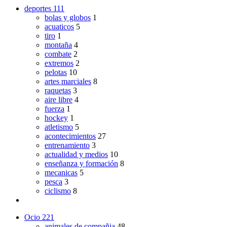
deportes
111
bolas y globos
1
acuaticos
5
tiro
1
montaña
4
combate
2
extremos
2
pelotas
10
artes marciales
8
raquetas
3
aire libre
4
fuerza
1
hockey
1
atletismo
5
acontecimientos
27
entrenamiento
3
actualidad y medios
10
enseñanza y formación
8
mecanicas
5
pesca
3
ciclismo
8
Ocio
221
animales de compañia
48