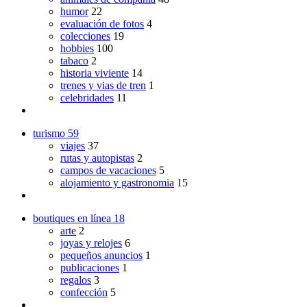
humor
22
evaluación de fotos
4
colecciones
19
hobbies
100
tabaco
2
historia viviente
14
trenes y vias de tren
1
celebridades
11
turismo
59
viajes
37
rutas y autopistas
2
campos de vacaciones
5
alojamiento y gastronomia
15
boutiques en línea
18
arte
2
joyas y relojes
6
pequeños anuncios
1
publicaciones
1
regalos
3
confección
5