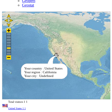
Geopeel
Geostat
Your country : United States
Your region : California
Your city : Undefined
Total visitors
1
1
United States
1
1