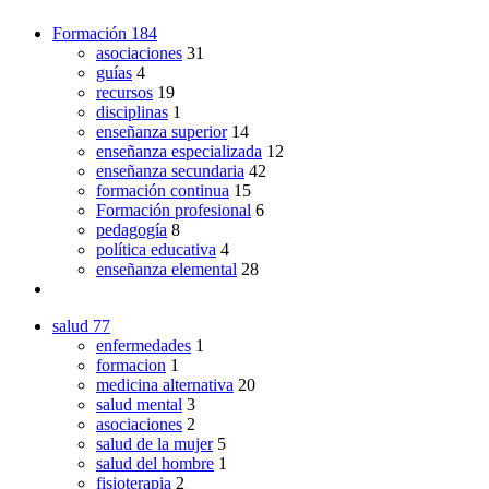
Formación
184
asociaciones
31
guías
4
recursos
19
disciplinas
1
enseñanza superior
14
enseñanza especializada
12
enseñanza secundaria
42
formación continua
15
Formación profesional
6
pedagogía
8
política educativa
4
enseñanza elemental
28
salud
77
enfermedades
1
formacion
1
medicina alternativa
20
salud mental
3
asociaciones
2
salud de la mujer
5
salud del hombre
1
fisioterapia
2