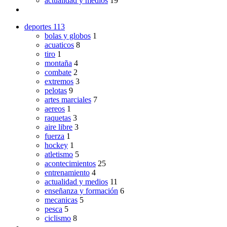
actualidad y medios
19
deportes
113
bolas y globos
1
acuaticos
8
tiro
1
montaña
4
combate
2
extremos
3
pelotas
9
artes marciales
7
aereos
1
raquetas
3
aire libre
3
fuerza
1
hockey
1
atletismo
5
acontecimientos
25
entrenamiento
4
actualidad y medios
11
enseñanza y formación
6
mecanicas
5
pesca
5
ciclismo
8