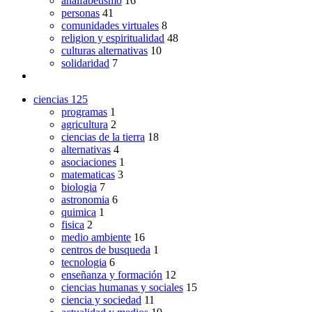
analfabetismo
16
personas
41
comunidades virtuales
8
religion y espiritualidad
48
culturas alternativas
10
solidaridad
7
ciencias
125
programas
1
agricultura
2
ciencias de la tierra
18
alternativas
4
asociaciones
1
matematicas
3
biologia
7
astronomia
6
quimica
1
fisica
2
medio ambiente
16
centros de busqueda
1
tecnologia
6
enseñanza y formación
12
ciencias humanas y sociales
15
ciencia y sociedad
11