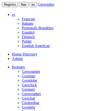
Geovisites
Registro
Nav
es
es
Français
Italiano
Português Brasileiro
Español
Deutsch
Polski
English American
Home Directory
Admin
Registro
Geocounter
Geomap
Geoglobe
Geoclock
Geouser
Geoweather
Geochat
Geotoolbar
Geotube