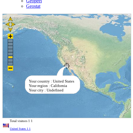
Geopeel
Geostat
Your country : United States
Your region : California
Your city : Undefined
Total visitors
1
1
United States
1
1