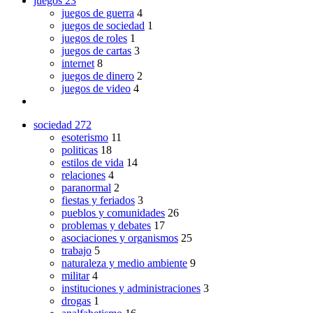
juegos
23
juegos de guerra
4
juegos de sociedad
1
juegos de roles
1
juegos de cartas
3
internet
8
juegos de dinero
2
juegos de video
4
sociedad
272
esoterismo
11
politicas
18
estilos de vida
14
relaciones
4
paranormal
2
fiestas y feriados
3
pueblos y comunidades
26
problemas y debates
17
asociaciones y organismos
25
trabajo
5
naturaleza y medio ambiente
9
militar
4
instituciones y administraciones
3
drogas
1