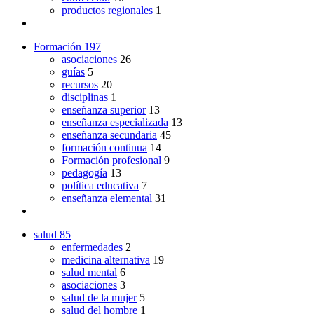
productos regionales
1
Formación
197
asociaciones
26
guías
5
recursos
20
disciplinas
1
enseñanza superior
13
enseñanza especializada
13
enseñanza secundaria
45
formación continua
14
Formación profesional
9
pedagogía
13
política educativa
7
enseñanza elemental
31
salud
85
enfermedades
2
medicina alternativa
19
salud mental
6
asociaciones
3
salud de la mujer
5
salud del hombre
1