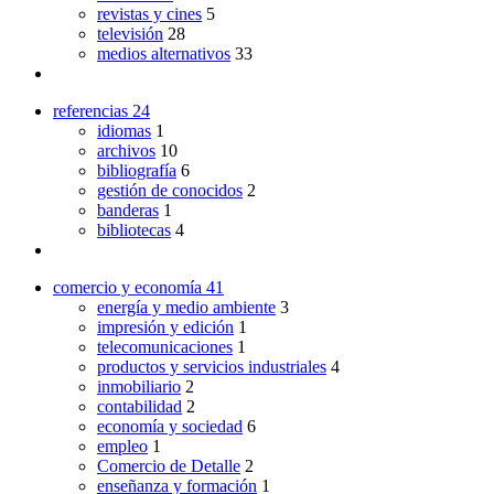
revistas y cines
5
televisión
28
medios alternativos
33
referencias
24
idiomas
1
archivos
10
bibliografía
6
gestión de conocidos
2
banderas
1
bibliotecas
4
comercio y economía
41
energía y medio ambiente
3
impresión y edición
1
telecomunicaciones
1
productos y servicios industriales
4
inmobiliario
2
contabilidad
2
economía y sociedad
6
empleo
1
Comercio de Detalle
2
enseñanza y formación
1