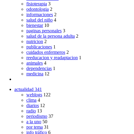
fisioterapia
3
odontologia
2
informaciones
2
salud del niño
4
bienestar
10
paginas personales
3
salud de la persona adulta
2
nutricion
2
publicaciones
1
cuidados enfermeros
2
reeducacion y readaptacion
1
animales
4
dependencias
1
medicina
12
actualidad
341
weblogs
122
clima
4
diarios
12
radio
13
periodismo
37
a la uno
50
por tema
31
info tráfico
6