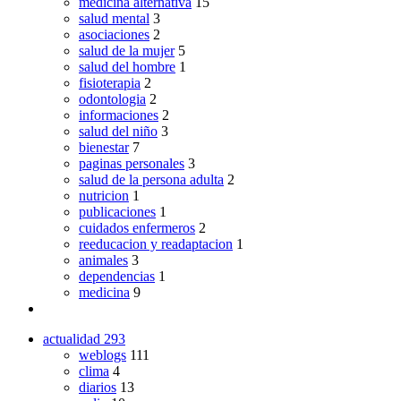
medicina alternativa
15
salud mental
3
asociaciones
2
salud de la mujer
5
salud del hombre
1
fisioterapia
2
odontologia
2
informaciones
2
salud del niño
3
bienestar
7
paginas personales
3
salud de la persona adulta
2
nutricion
1
publicaciones
1
cuidados enfermeros
2
reeducacion y readaptacion
1
animales
3
dependencias
1
medicina
9
actualidad
293
weblogs
111
clima
4
diarios
13