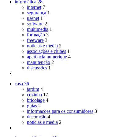
informática
28
internet
7
segurança
1
usenet
1
software
2
multimedia
1
formação
3
freeware
3
notícias e media
2
associações e clubes
1
aparência numerique
4
manutenção
2
discussões
1
casa
36
jardim
4
cozinha
17
bricolage
4
guias
2
informações para os consumidores
3
decoração
4
notícias e media
2