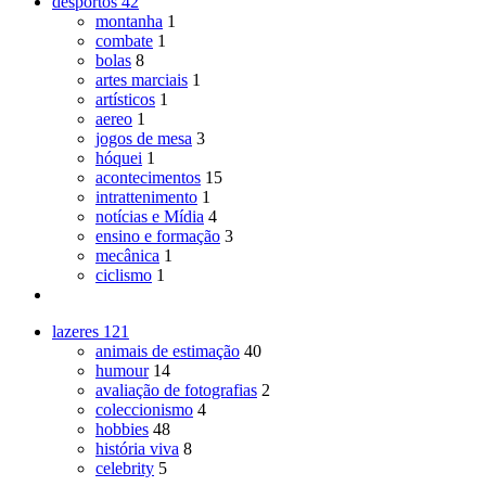
desportos
42
montanha
1
combate
1
bolas
8
artes marciais
1
artísticos
1
aereo
1
jogos de mesa
3
hóquei
1
acontecimentos
15
intrattenimento
1
notícias e Mídia
4
ensino e formação
3
mecânica
1
ciclismo
1
lazeres
121
animais de estimação
40
humour
14
avaliação de fotografias
2
coleccionismo
4
hobbies
48
história viva
8
celebrity
5