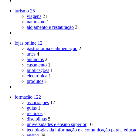
turismo
25
viagens
21
naturismo
1
alojamento e restauração
3
lojas online
12
gastronomia e alimentação
2
artes
4
anúncios
2
casamento
1
publicações
1
electrónica
1
produtos
1
formação
122
associações
12
guias
1
recursos
1
disciplinas
5
universidades e ensino superior
10
tecnologias da informação e a comunicação para a educa
ensino
39