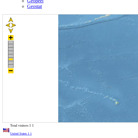
Geopeel
Geostat
Total visitors
1
1
United States
1
1