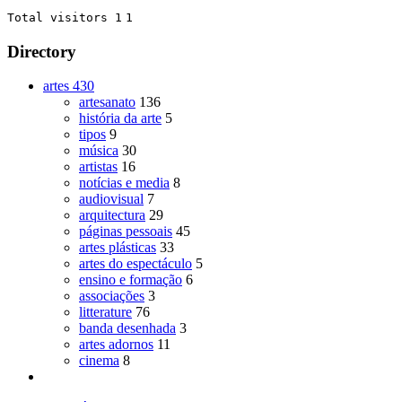
Total visitors 1
1
Directory
artes
430
artesanato
136
história da arte
5
tipos
9
música
30
artistas
16
notícias e media
8
audiovisual
7
arquitectura
29
páginas pessoais
45
artes plásticas
33
artes do espectáculo
5
ensino e formação
6
associações
3
litterature
76
banda desenhada
3
artes adornos
11
cinema
8