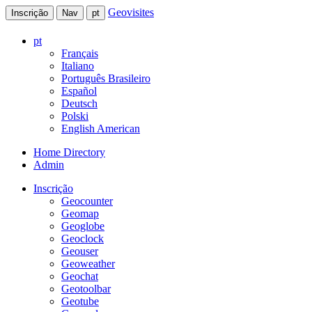
Geovisites
Inscrição
Nav
pt
pt
Français
Italiano
Português Brasileiro
Español
Deutsch
Polski
English American
Home Directory
Admin
Inscrição
Geocounter
Geomap
Geoglobe
Geoclock
Geouser
Geoweather
Geochat
Geotoolbar
Geotube