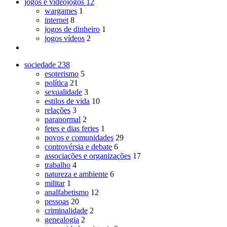
jogos e videojogos
12
wargames
1
internet
8
jogos de dinheiro
1
jogos vídeos
2
sociedade
238
esoterismo
5
política
21
sexualidade
3
estilos de vida
10
relações
3
paranormal
2
fetes e dias feries
1
povos e comunidades
29
controvérsia e debate
6
associações e organizações
17
trabalho
4
natureza e ambiente
6
militar
1
analfabetismo
12
pessoas
20
criminalidade
2
genealogia
2