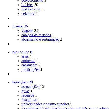
coleccionismo
3
hobbies
50
história viva
11
celebrity
5
turismo
25
viagens
22
campos de feriados
1
alojamento e restauração
2
lojas online
8
artes
4
anúncios
1
casamento
2
publicações
1
formação
120
associações
15
guias
1
recursos
1
disciplinas
4
universidades e ensino superior
9
tecnologias da informação e a comunicação para a educa