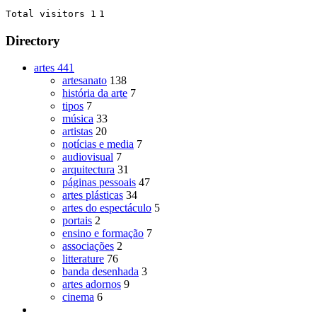
Total visitors 1
1
Directory
artes
441
artesanato
138
história da arte
7
tipos
7
música
33
artistas
20
notícias e media
7
audiovisual
7
arquitectura
31
páginas pessoais
47
artes plásticas
34
artes do espectáculo
5
portais
2
ensino e formação
7
associações
2
litterature
76
banda desenhada
3
artes adornos
9
cinema
6