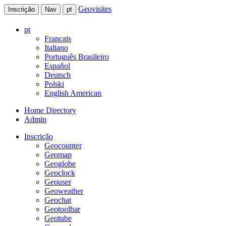
Geovisites
Inscrição
Nav
pt
pt
Français
Italiano
Português Brasileiro
Español
Deutsch
Polski
English American
Home Directory
Admin
Inscrição
Geocounter
Geomap
Geoglobe
Geoclock
Geouser
Geoweather
Geochat
Geotoolbar
Geotube