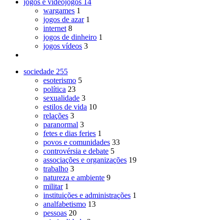
jogos e videojogos
14
wargames
1
jogos de azar
1
internet
8
jogos de dinheiro
1
jogos vídeos
3
sociedade
255
esoterismo
5
política
23
sexualidade
3
estilos de vida
10
relações
3
paranormal
3
fetes e dias feries
1
povos e comunidades
33
controvérsia e debate
5
associações e organizações
19
trabalho
3
natureza e ambiente
9
militar
1
instituições e administrações
1
analfabetismo
13
pessoas
20