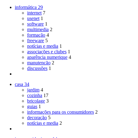
informática
29
internet
7
usenet
1
software
1
multimedia
2
formação
4
freeware
5
notícias e media
1
associações e clubes
1
aparência numerique
4
manutenção
2
discussões
1
casa
34
jardim
4
cozinha
17
bricolage
3
guias
1
informações para os consumidores
2
decoração
5
notícias e media
2