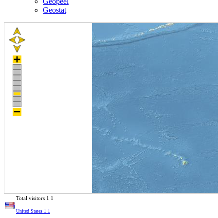
Geopeel
Geostat
Total visitors
1
1
United States
1
1