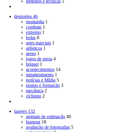
métodos e técnicas
1
desportos
46
montanha
1
combate
1
extremo
1
bolas
8
artes marciais
1
artísticos
1
aereo
1
jogos de mesa
4
hóquei
1
acontecimentos
14
intrattenimento
1
notícias e Mídia
5
ensino e formação
3
mecânica
2
ciclismo
2
lazeres
132
animais de estimação
40
humour
18
avaliação de fotografias
5