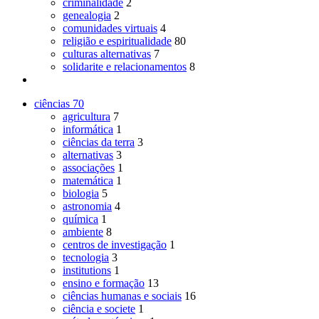
criminalidade
2
genealogia
2
comunidades virtuais
4
religião e espiritualidade
80
culturas alternativas
7
solidarite e relacionamentos
8
ciências
70
agricultura
7
informática
1
ciências da terra
3
alternativas
3
associações
1
matemática
1
biologia
5
astronomia
4
química
1
ambiente
8
centros de investigação
1
tecnologia
3
institutions
1
ensino e formação
13
ciências humanas e sociais
16
ciência e societe
1