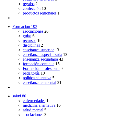
regalos
2
confección
10
productos regionales
1
Formación
192
asociaciones
26
guías
6
recursos
19
disciplinas
2
enseñanza superior
13
enseñanza especializada
13
enseñanza secundaria
43
formación continua
15
Formación profesional
9
pedagogía
10
política educativa
5
enseñanza elemental
31
salud
80
enfermedades
1
medicina alternativa
16
salud mental
5
asociaciones
3