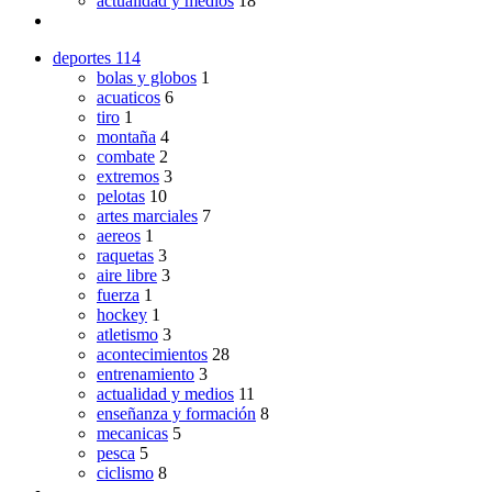
actualidad y medios
18
deportes
114
bolas y globos
1
acuaticos
6
tiro
1
montaña
4
combate
2
extremos
3
pelotas
10
artes marciales
7
aereos
1
raquetas
3
aire libre
3
fuerza
1
hockey
1
atletismo
3
acontecimientos
28
entrenamiento
3
actualidad y medios
11
enseñanza y formación
8
mecanicas
5
pesca
5
ciclismo
8