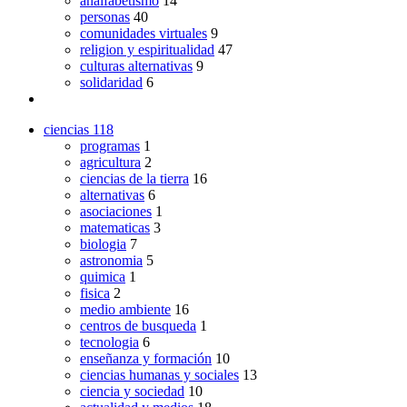
analfabetismo
14
personas
40
comunidades virtuales
9
religion y espiritualidad
47
culturas alternativas
9
solidaridad
6
ciencias
118
programas
1
agricultura
2
ciencias de la tierra
16
alternativas
6
asociaciones
1
matematicas
3
biologia
7
astronomia
5
quimica
1
fisica
2
medio ambiente
16
centros de busqueda
1
tecnologia
6
enseñanza y formación
10
ciencias humanas y sociales
13
ciencia y sociedad
10