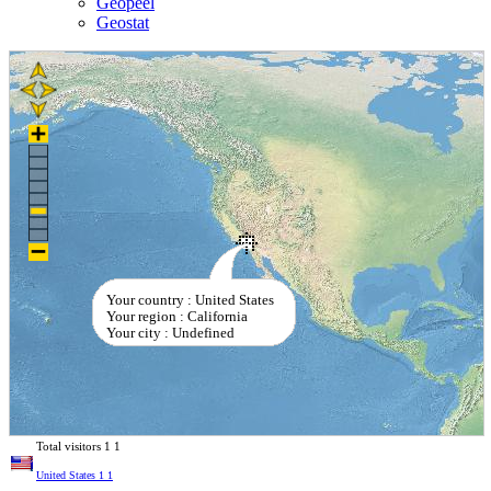
Geopeel
Geostat
Your country : United States
Your region : California
Your city : Undefined
Total visitors
1
1
United States
1
1