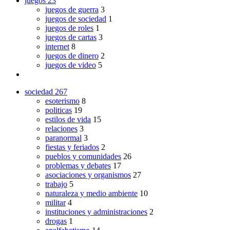
juegos
23
juegos de guerra
3
juegos de sociedad
1
juegos de roles
1
juegos de cartas
3
internet
8
juegos de dinero
2
juegos de video
5
sociedad
267
esoterismo
8
politicas
19
estilos de vida
15
relaciones
3
paranormal
3
fiestas y feriados
2
pueblos y comunidades
26
problemas y debates
17
asociaciones y organismos
27
trabajo
5
naturaleza y medio ambiente
10
militar
4
instituciones y administraciones
2
drogas
1