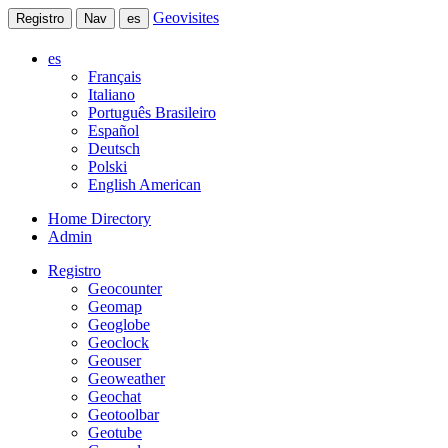
Geovisites
Registro
Nav
es
es
Français
Italiano
Português Brasileiro
Español
Deutsch
Polski
English American
Home Directory
Admin
Registro
Geocounter
Geomap
Geoglobe
Geoclock
Geouser
Geoweather
Geochat
Geotoolbar
Geotube