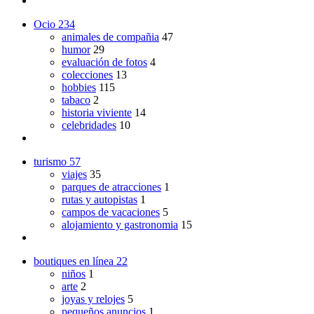
Ocio
234
animales de compañia
47
humor
29
evaluación de fotos
4
colecciones
13
hobbies
115
tabaco
2
historia viviente
14
celebridades
10
turismo
57
viajes
35
parques de atracciones
1
rutas y autopistas
1
campos de vacaciones
5
alojamiento y gastronomia
15
boutiques en línea
22
niños
1
arte
2
joyas y relojes
5
pequeños anuncios
1