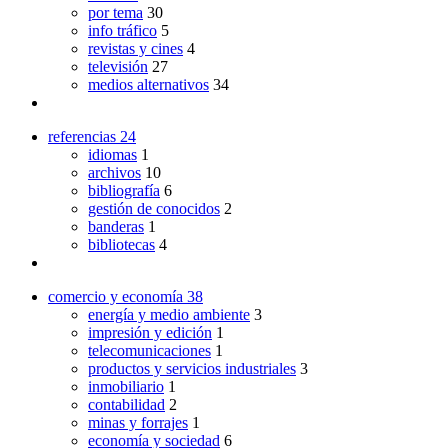
por tema
30
info tráfico
5
revistas y cines
4
televisión
27
medios alternativos
34
referencias
24
idiomas
1
archivos
10
bibliografía
6
gestión de conocidos
2
banderas
1
bibliotecas
4
comercio y economía
38
energía y medio ambiente
3
impresión y edición
1
telecomunicaciones
1
productos y servicios industriales
3
inmobiliario
1
contabilidad
2
minas y forrajes
1
economía y sociedad
6